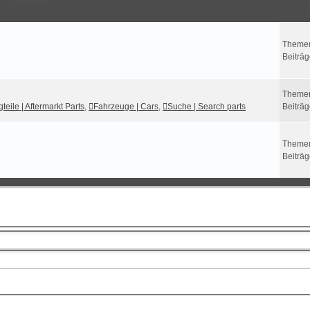
Unterforen
Theme
Beiträ
Theme
teile | Aftermarkt Parts
,
Fahrzeuge | Cars
,
Suche | Search parts
Beiträ
Theme
Beiträ