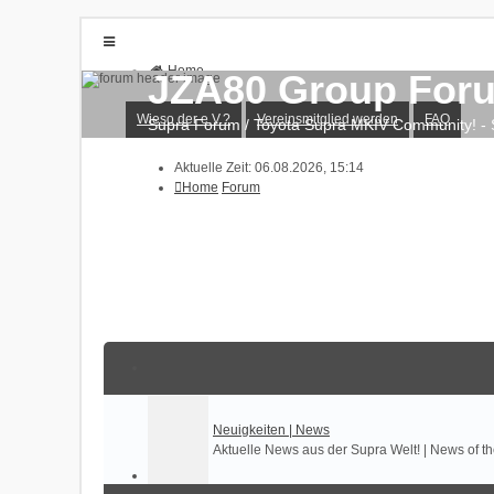
Home
JZA80 Group Foru
Forum
Wieso der e.V.?
Vereinsmitglied werden
Wieso der e.V.?
Vereinsmitglied werden
FAQ
Supra Forum / Toyota Supra MKIV Community! - S
FAQ
Anmelden
Aktuelle Zeit: 06.08.2026, 15:14
Registrieren
Home
Forum
Neuigkeiten | News
Aktuelle News aus der Supra Welt! | News of 