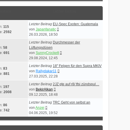
Statistik
Letzter Beitrag
Letzter Beitrag
EU-Spec Exoten: Guatemala
n:
115
Neuester
von
Japanfanatic
ge:
2592
Beitrag
26.03.2026, 18:50
Letzter Beitrag
Durchmesser der
n:
58
Lüftungsdüsen
Neuester
ge:
691
von
SunnyCrockett
Beitrag
29.08.2024, 12:45
Letzter Beitrag
18" Felgen für den Supra MKIV
n:
83
Neuester
von
Rallydakar11
ge:
881
Beitrag
27.03.2025, 22:28
Letzter Beitrag
2JZ gte auf r8/ tfsi zündspul…
n:
197
Neuester
von
BekirAlkan
ge:
2008
Beitrag
09.12.2025, 18:48
Letzter Beitrag
TRC Geht von selbst an
n:
86
Neuester
von
Anzei
ge:
742
Beitrag
04.06.2025, 19:52