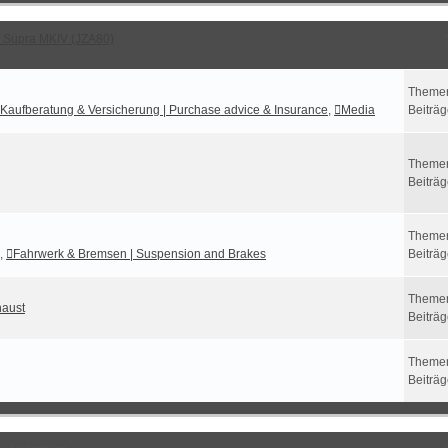
 Supra MKIV (JZA80)
Theme
Kaufberatung & Versicherung | Purchase advice & Insurance
,
Media
Beiträ
Theme
Beiträ
Theme
,
Fahrwerk & Bremsen | Suspension and Brakes
Beiträ
Theme
haust
Beiträ
Theme
Beiträ