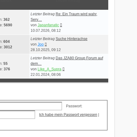
Statistik
Letzter Beitrag
Letzter Beitrag
Re: Ein Traum wird wahr,
n:
362
Serv…
Neuester
ge:
5690
von
Japanfanatic
Beitrag
10.07.2026, 08:12
Letzter Beitrag
Suche Hinterachse
n:
604
Neuester
von
Joo
ge:
3012
Beitrag
28.10.2025, 09:12
Letzter Beitrag
Das JZA80 Group Forum auf
n:
55
dem…
Neuester
ge:
376
von
Like_A_Supra
Beitrag
22.01.2024, 08:06
Passwort:
Ich habe mein Passwort vergessen
|