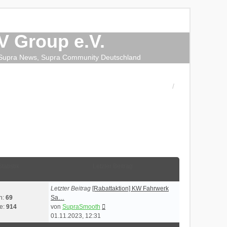
 Group e.V.
, Supra News, Supra Community Deutschland
Statistik
Letzter Beitrag
Letzter Beitrag
[Rabattaktion] KW Fahrwerk
n:
69
Sa…
Neuester
ge:
914
von
SupraSmooth
Beitrag
01.11.2023, 12:31