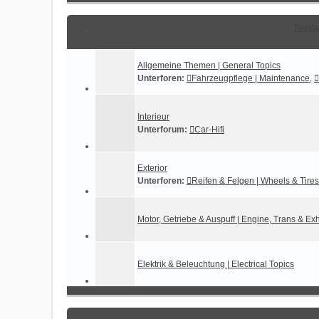
Toyota
Allgemeine Themen | General Topics
Unterforen:
Fahrzeugpflege | Maintenance
,
Interieur
Unterforum:
Car-Hifi
Exterior
Unterforen:
Reifen & Felgen | Wheels & Tires
Motor, Getriebe & Auspuff | Engine, Trans & Ex
Elektrik & Beleuchtung | Electrical Topics