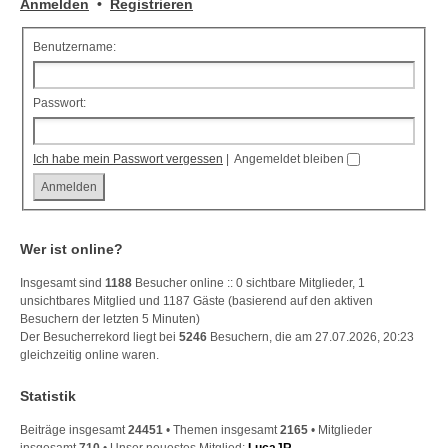
Anmelden
•
Registrieren
Benutzername:
Passwort:
Ich habe mein Passwort vergessen
|
Angemeldet bleiben
Wer ist online?
Insgesamt sind
1188
Besucher online :: 0 sichtbare Mitglieder, 1
unsichtbares Mitglied und 1187 Gäste (basierend auf den aktiven
Besuchern der letzten 5 Minuten)
Der Besucherrekord liegt bei
5246
Besuchern, die am 27.07.2026, 20:23
gleichzeitig online waren.
Statistik
Beiträge insgesamt
24451
• Themen insgesamt
2165
• Mitglieder
insgesamt
710
• Unser neuestes Mitglied:
LucaJR