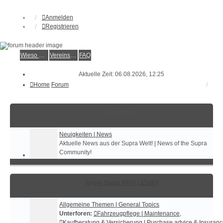
Anmelden
Registrieren
Wieso der e.V.?
Vereinsmitglied werden
FAQ
Aktuelle Zeit: 06.08.2026, 12:25
Home
Forum
Unterforen
Neuigkeiten | News
Aktuelle News aus der Supra Welt! | News of the Supra
Community!
Toyota Supra MKIV (JZA80)
Allgemeine Themen | General Topics
Unterforen:
Fahrzeugpflege | Maintenance
,
Kaufberatung & Versicherung | Purchase advice & Insuran