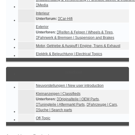
Media
Interieur
Unterforum:
Car-Hifi
Exterior
Unterforen:
Reifen & Felgen | Wheels & Tires
,
Fahrwerk & Bremsen | Suspension and Brakes
Motor, Getriebe & Auspuff | Engine, Trans & Exhaust
Elektrik & Beleuchtung | Electrical Topics
Unterforen
Neuvorstellungen | New user introduction
Kleinanzeigen | Classifieds
Unterforen:
Originalteile | OEM Parts
,
Tuningteile | Aftermarkt Parts
,
Fahrzeuge | Cars
,
Suche | Search parts
Off-Topic