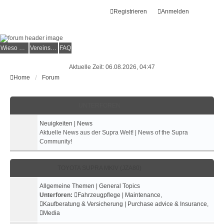
Registrieren
Anmelden
Wieso der e.V.?
Vereinsmitglied werden
FAQ
Aktuelle Zeit: 06.08.2026, 04:47
Home
Forum
UNTERFOREN
Neuigkeiten | News
Aktuelle News aus der Supra Welt! | News of the Supra
Community!
TOYOTA SUPRA MKIV (JZA80)
Allgemeine Themen | General Topics
Unterforen:
Fahrzeugpflege | Maintenance
,
Kaufberatung & Versicherung | Purchase advice & Insurance
,
Media