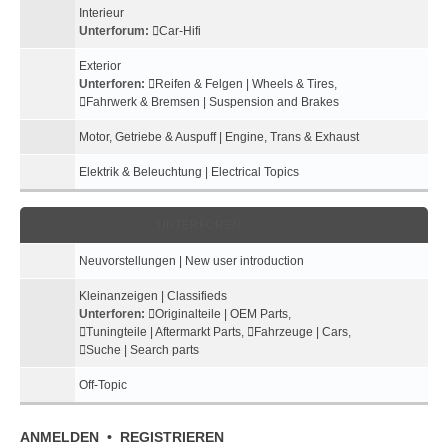
Interieur
Unterforum:
Car-Hifi
Exterior
Unterforen:
Reifen & Felgen | Wheels & Tires
,
Fahrwerk & Bremsen | Suspension and Brakes
Motor, Getriebe & Auspuff | Engine, Trans & Exhaust
Elektrik & Beleuchtung | Electrical Topics
UNTERFOREN
Neuvorstellungen | New user introduction
Kleinanzeigen | Classifieds
Unterforen:
Originalteile | OEM Parts
,
Tuningteile | Aftermarkt Parts
,
Fahrzeuge | Cars
,
Suche | Search parts
Off-Topic
ANMELDEN
•
REGISTRIEREN