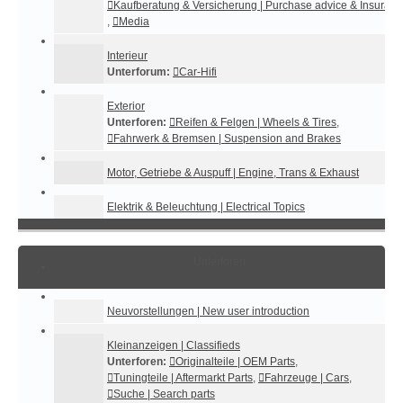
Kaufberatung & Versicherung | Purchase advice & Insuran
,
Media
Interieur
Unterforum:
Car-Hifi
Exterior
Unterforen:
Reifen & Felgen | Wheels & Tires
,
Fahrwerk & Bremsen | Suspension and Brakes
Motor, Getriebe & Auspuff | Engine, Trans & Exhaust
Elektrik & Beleuchtung | Electrical Topics
Unterforen
Neuvorstellungen | New user introduction
Kleinanzeigen | Classifieds
Unterforen:
Originalteile | OEM Parts
,
Tuningteile | Aftermarkt Parts
,
Fahrzeuge | Cars
,
Suche | Search parts