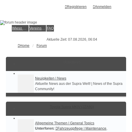
Registrieren
Anmelden
Wieso der e.V.?
Vereinsmitglied werden
FAQ
Aktuelle Zeit: 07.08.2026, 06:04
Home
Forum
Unterforen
Neuigkeiten | News
Aktuelle News aus der Supra Welt! | News of the Supra
Community!
Toyota Supra MKIV (JZA80)
Allgemeine Themen | General Topics
Unterforen:
Fahrzeugpflege | Maintenance
,