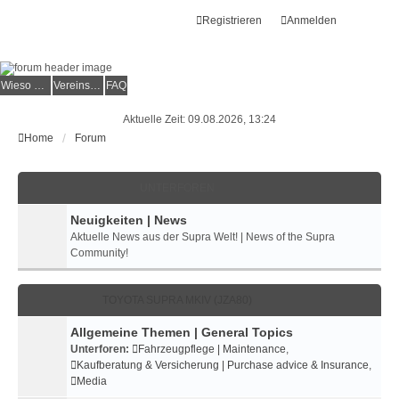
Registrieren
Anmelden
Wieso der e.V.?
Vereinsmitglied werden
FAQ
Aktuelle Zeit: 09.08.2026, 13:24
Home
Forum
UNTERFOREN
Neuigkeiten | News
Aktuelle News aus der Supra Welt! | News of the Supra
Community!
TOYOTA SUPRA MKIV (JZA80)
Allgemeine Themen | General Topics
Unterforen:
Fahrzeugpflege | Maintenance
,
Kaufberatung & Versicherung | Purchase advice & Insurance
,
Media