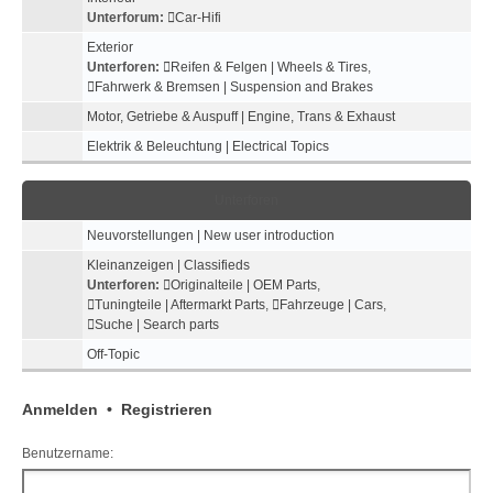
Unterforum:
Car-Hifi
Exterior
Unterforen:
Reifen & Felgen | Wheels & Tires
,
Fahrwerk & Bremsen | Suspension and Brakes
Motor, Getriebe & Auspuff | Engine, Trans & Exhaust
Elektrik & Beleuchtung | Electrical Topics
Unterforen
Neuvorstellungen | New user introduction
Kleinanzeigen | Classifieds
Unterforen:
Originalteile | OEM Parts
,
Tuningteile | Aftermarkt Parts
,
Fahrzeuge | Cars
,
Suche | Search parts
Off-Topic
Anmelden
•
Registrieren
Benutzername: