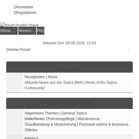
Anmelden
Registrieren
Wieso der e.V.?
Vereinsmitglied werden
FAQ
Aktuelle Zeit: 09.08.2026, 15:43
Home
Forum
Unterforen
Neuigkeiten | News
Aktuelle News aus der Supra Welt! | News of the Supra
Community!
Toyota Supra MKIV (JZA80)
Allgemeine Themen | General Topics
Unterforen:
Fahrzeugpflege | Maintenance
,
Kaufberatung & Versicherung | Purchase advice & Insurance
,
Media
Interieur