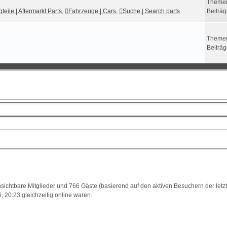
Theme
teile | Aftermarkt Parts
,
Fahrzeuge | Cars
,
Suche | Search parts
Beiträ
Theme
Beiträ
unsichtbare Mitglieder und 766 Gäste (basierend auf den aktiven Besuchern der letz
 20:23 gleichzeitig online waren.