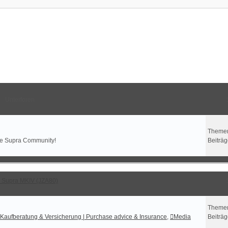
Unterforen
Theme
the Supra Community!
Beiträ
 Supra MKIV (JZA80)
Theme
Kaufberatung & Versicherung | Purchase advice & Insurance
,
Media
Beiträ