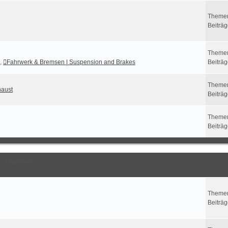
Theme
Beiträ
Theme
,
Fahrwerk & Bremsen | Suspension and Brakes
Beiträ
Theme
haust
Beiträ
Theme
Beiträ
Unterforen
Theme
Beiträ