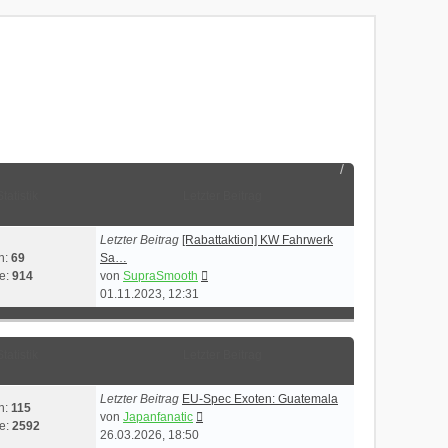
Statistik
Letzter Beitrag
Letzter Beitrag
[Rabattaktion] KW Fahrwerk
n:
69
Sa…
Neuester
ge:
914
von
SupraSmooth
Beitrag
01.11.2023, 12:31
Statistik
Letzter Beitrag
Letzter Beitrag
EU-Spec Exoten: Guatemala
n:
115
Neuester
von
Japanfanatic
ge:
2592
Beitrag
26.03.2026, 18:50