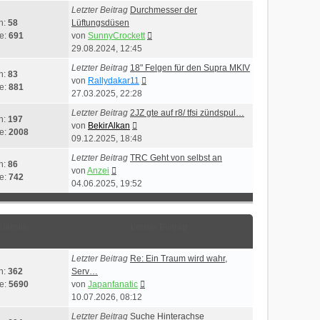
Letzter Beitrag
Durchmesser der
n:
58
Lüftungsdüsen
Neuester
ge:
691
von
SunnyCrockett
Beitrag
29.08.2024, 12:45
Letzter Beitrag
18" Felgen für den Supra MKIV
n:
83
Neuester
von
Rallydakar11
ge:
881
Beitrag
27.03.2025, 22:28
Letzter Beitrag
2JZ gte auf r8/ tfsi zündspul…
n:
197
Neuester
von
BekirAlkan
ge:
2008
Beitrag
09.12.2025, 18:48
Letzter Beitrag
TRC Geht von selbst an
n:
86
Neuester
von
Anzei
ge:
742
Beitrag
04.06.2025, 19:52
Statistik
Letzter Beitrag
Letzter Beitrag
Re: Ein Traum wird wahr,
n:
362
Serv…
Neuester
ge:
5690
von
Japanfanatic
Beitrag
10.07.2026, 08:12
Letzter Beitrag
Suche Hinterachse