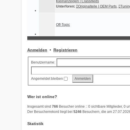
Kleinanzeigen | Classifieds
Unterforen:
Originalteile | OEM Parts
,
Tuning
Off-Topic
Anmelden
•
Registrieren
Benutzername:
Angemeldet bleiben
Wer ist online?
Insgesamt sind
766
Besucher online :: 0 sichtbare Mitglieder, 0 
Der Besucherrekord liegt bei
5246
Besuchern, die am 27.07.2026,
Statistik