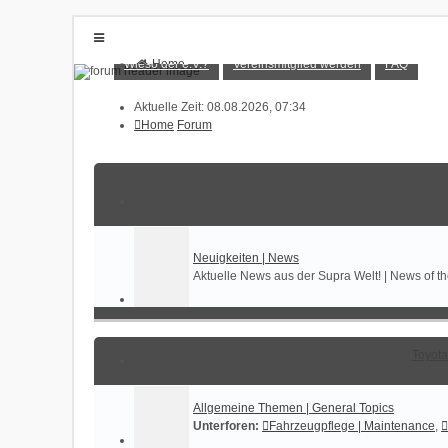
Wieso der e.V.?
Vereinsmitglied werden
FAQ
Home
Forum
Wieso der e.V.?
Vereinsmitglied werden
Aktuelle Zeit: 08.08.2026, 07:34
FAQ
Home
Forum
Anmelden
Registrieren
Neuigkeiten | News
Aktuelle News aus der Supra Welt! | News of 
Toyota
Allgemeine Themen | General Topics
Unterforen:
Fahrzeugpflege | Maintenance
,