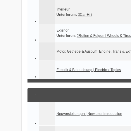
Interieur
Unterforum:
Car-Hifi
Exterior
Unterforen:
Reifen & Felgen | Wheels & Tires
Motor, Getriebe & Auspuff | Engine, Trans & Ex
Elektrik & Beleuchtung | Electrical Topics
Neuvorstellungen | New user introduction