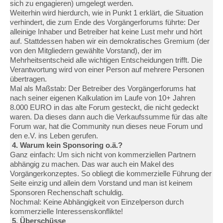
sich zu engagieren) umgelegt werden.
Weiterhin wird hierdurch, wie in Punkt 1 erklärt, die Situation
verhindert, die zum Ende des Vorgängerforums führte: Der
alleinige Inhaber und Betreiber hat keine Lust mehr und hört
auf. Stattdessen haben wir ein demokratisches Gremium (der
von den Mitgliedern gewählte Vorstand), der im
Mehrheitsentscheid alle wichtigen Entscheidungen trifft. Die
Verantwortung wird von einer Person auf mehrere Personen
übertragen.
Mal als Maßstab: Der Betreiber des Vorgängerforums hat
nach seiner eigenen Kalkulation im Laufe von 10+ Jahren
8.000 EURO in das alte Forum gesteckt, die nicht gedeckt
waren. Da dieses dann auch die Verkaufssumme für das alte
Forum war, hat die Community nun dieses neue Forum und
den e.V. ins Leben gerufen.
4. Warum kein Sponsoring o.ä.?
Ganz einfach: Um sich nicht von kommerziellen Partnern
abhängig zu machen. Das war auch ein Makel des
Vorgängerkonzeptes. So obliegt die kommerzielle Führung der
Seite einzig und allein dem Vorstand und man ist keinem
Sponsoren Rechenschaft schuldig.
Nochmal: Keine Abhängigkeit von Einzelperson durch
kommerzielle Interessenskonflikte!
5. Überschüsse