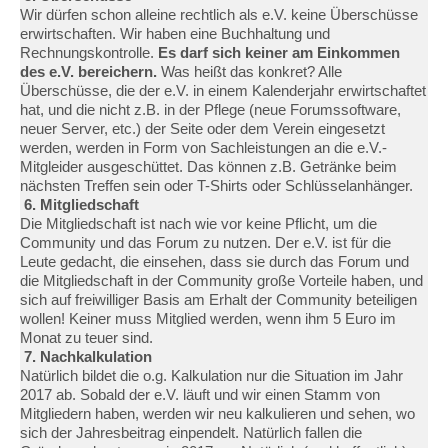
Wir dürfen schon alleine rechtlich als e.V. keine Überschüsse
erwirtschaften. Wir haben eine Buchhaltung und
Rechnungskontrolle.
Es darf sich keiner am Einkommen
des e.V. bereichern.
Was heißt das konkret? Alle
Überschüsse, die der e.V. in einem Kalenderjahr erwirtschaftet
hat, und die nicht z.B. in der Pflege (neue Forumssoftware,
neuer Server, etc.) der Seite oder dem Verein eingesetzt
werden, werden in Form von Sachleistungen an die e.V.-
Mitgleider ausgeschüttet. Das können z.B. Getränke beim
nächsten Treffen sein oder T-Shirts oder Schlüsselanhänger.
6. Mitgliedschaft
Die Mitgliedschaft ist nach wie vor keine Pflicht, um die
Community und das Forum zu nutzen. Der e.V. ist für die
Leute gedacht, die einsehen, dass sie durch das Forum und
die Mitgliedschaft in der Community große Vorteile haben, und
sich auf freiwilliger Basis am Erhalt der Community beteiligen
wollen! Keiner muss Mitglied werden, wenn ihm 5 Euro im
Monat zu teuer sind.
7. Nachkalkulation
Natürlich bildet die o.g. Kalkulation nur die Situation im Jahr
2017 ab. Sobald der e.V. läuft und wir einen Stamm von
Mitgliedern haben, werden wir neu kalkulieren und sehen, wo
sich der Jahresbeitrag einpendelt. Natürlich fallen die