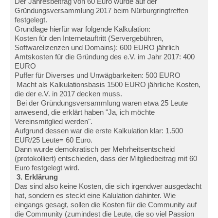
Der Jahresbeitrag von 60 Euro wurde auf der
Gründungsversammlung 2017 beim Nürburgringtreffen
festgelegt.
Grundlage hierfür war folgende Kalkulation:
Kosten für den Internetauftritt (Servergebühren,
Softwarelizenzen und Domains): 600 EURO jährlich
Amtskosten für die Gründung des e.V. im Jahr 2017: 400
EURO
Puffer für Diverses und Unwägbarkeiten: 500 EURO
Macht als Kalkulationsbasis 1500 EURO jährliche Kosten,
die der e.V. in 2017 decken muss.
Bei der Gründungsversammlung waren etwa 25 Leute
anwesend, die erklärt haben "Ja, ich möchte
Vereinsmitglied werden".
Aufgrund dessen war die erste Kalkulation klar: 1.500
EUR/25 Leute= 60 Euro.
Dann wurde demokratisch per Mehrheitsentscheid
(protokolliert) entschieden, dass der Mitgliedbeitrag mit 60
Euro festgelegt wird.
3. Erklärung
Das sind also keine Kosten, die sich irgendwer ausgedacht
hat, sondern es steckt eine Kalulation dahinter. Wie
eingangs gesagt, sollen die Kosten für die Community auf
die Community (zumindest die Leute, die so viel Passion