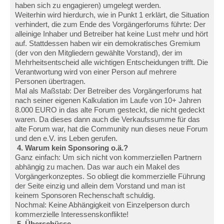
haben sich zu engagieren) umgelegt werden.
Weiterhin wird hierdurch, wie in Punkt 1 erklärt, die Situation
verhindert, die zum Ende des Vorgängerforums führte: Der
alleinige Inhaber und Betreiber hat keine Lust mehr und hört
auf. Stattdessen haben wir ein demokratisches Gremium
(der von den Mitgliedern gewählte Vorstand), der im
Mehrheitsentscheid alle wichtigen Entscheidungen trifft. Die
Verantwortung wird von einer Person auf mehrere
Personen übertragen.
Mal als Maßstab: Der Betreiber des Vorgängerforums hat
nach seiner eigenen Kalkulation im Laufe von 10+ Jahren
8.000 EURO in das alte Forum gesteckt, die nicht gedeckt
waren. Da dieses dann auch die Verkaufssumme für das
alte Forum war, hat die Community nun dieses neue Forum
und den e.V. ins Leben gerufen.
4. Warum kein Sponsoring o.ä.?
Ganz einfach: Um sich nicht von kommerziellen Partnern
abhängig zu machen. Das war auch ein Makel des
Vorgängerkonzeptes. So obliegt die kommerzielle Führung
der Seite einzig und allein dem Vorstand und man ist
keinem Sponsoren Rechenschaft schuldig.
Nochmal: Keine Abhängigkeit von Einzelperson durch
kommerzielle Interessenskonflikte!
5. Überschüsse