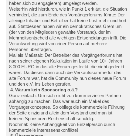
haben sich zu engagieren) umgelegt werden.
Weiterhin wird hierdurch, wie in Punkt 1 erklärt, die Situation
verhindert, die zum Ende des Vorgängerforums führte: Der
alleinige Inhaber und Betreiber hat keine Lust mehr und hört
auf. Stattdessen haben wir ein demokratisches Gremium
(der von den Mitgliedern gewählte Vorstand), der im
Mehrheitsentscheid alle wichtigen Entscheidungen trifft. Die
Verantwortung wird von einer Person auf mehrere
Personen übertragen.
Mal als Maßstab: Der Betreiber des Vorgängerforums hat
nach seiner eigenen Kalkulation im Laufe von 10+ Jahren
8.000 EURO in das alte Forum gesteckt, die nicht gedeckt
waren. Da dieses dann auch die Verkaufssumme für das
alte Forum war, hat die Community nun dieses neue Forum
und den e.V. ins Leben gerufen.
4. Warum kein Sponsoring o.ä.?
Ganz einfach: Um sich nicht von kommerziellen Partnern
abhängig zu machen. Das war auch ein Makel des
Vorgängerkonzeptes. So obliegt die kommerzielle Führung
der Seite einzig und allein dem Vorstand und man ist
keinem Sponsoren Rechenschaft schuldig.
Nochmal: Keine Abhängigkeit von Einzelperson durch
kommerzielle Interessenskonflikte!
5. Überschüsse