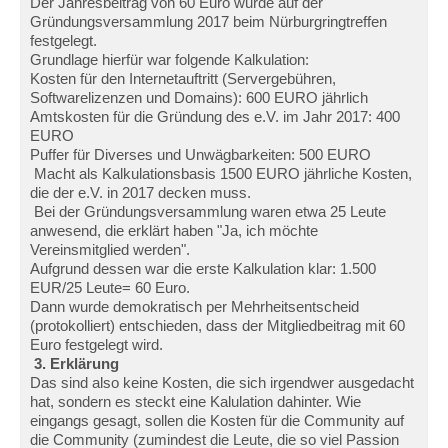
Der Jahresbeitrag von 60 Euro wurde auf der
Gründungsversammlung 2017 beim Nürburgringtreffen
festgelegt.
Grundlage hierfür war folgende Kalkulation:
Kosten für den Internetauftritt (Servergebühren,
Softwarelizenzen und Domains): 600 EURO jährlich
Amtskosten für die Gründung des e.V. im Jahr 2017: 400
EURO
Puffer für Diverses und Unwägbarkeiten: 500 EURO
Macht als Kalkulationsbasis 1500 EURO jährliche Kosten,
die der e.V. in 2017 decken muss.
Bei der Gründungsversammlung waren etwa 25 Leute
anwesend, die erklärt haben "Ja, ich möchte
Vereinsmitglied werden".
Aufgrund dessen war die erste Kalkulation klar: 1.500
EUR/25 Leute= 60 Euro.
Dann wurde demokratisch per Mehrheitsentscheid
(protokolliert) entschieden, dass der Mitgliedbeitrag mit 60
Euro festgelegt wird.
3. Erklärung
Das sind also keine Kosten, die sich irgendwer ausgedacht
hat, sondern es steckt eine Kalulation dahinter. Wie
eingangs gesagt, sollen die Kosten für die Community auf
die Community (zumindest die Leute, die so viel Passion