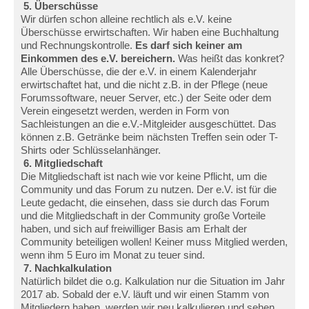
5. Überschüsse
Wir dürfen schon alleine rechtlich als e.V. keine
Überschüsse erwirtschaften. Wir haben eine Buchhaltung
und Rechnungskontrolle.
Es darf sich keiner am
Einkommen des e.V. bereichern.
Was heißt das konkret?
Alle Überschüsse, die der e.V. in einem Kalenderjahr
erwirtschaftet hat, und die nicht z.B. in der Pflege (neue
Forumssoftware, neuer Server, etc.) der Seite oder dem
Verein eingesetzt werden, werden in Form von
Sachleistungen an die e.V.-Mitgleider ausgeschüttet. Das
können z.B. Getränke beim nächsten Treffen sein oder T-
Shirts oder Schlüsselanhänger.
6. Mitgliedschaft
Die Mitgliedschaft ist nach wie vor keine Pflicht, um die
Community und das Forum zu nutzen. Der e.V. ist für die
Leute gedacht, die einsehen, dass sie durch das Forum
und die Mitgliedschaft in der Community große Vorteile
haben, und sich auf freiwilliger Basis am Erhalt der
Community beteiligen wollen! Keiner muss Mitglied werden,
wenn ihm 5 Euro im Monat zu teuer sind.
7. Nachkalkulation
Natürlich bildet die o.g. Kalkulation nur die Situation im Jahr
2017 ab. Sobald der e.V. läuft und wir einen Stamm von
Mitgliedern haben, werden wir neu kalkulieren und sehen,