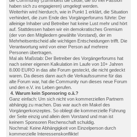
die Community (zumindest die Leute, die so viel Passion
haben sich zu engagieren) umgelegt werden.
Weiterhin wird hierdurch, wie in Punkt 1 erklärt, die Situation
verhindert, die zum Ende des Vorgängerforums führte: Der
alleinige Inhaber und Betreiber hat keine Lust mehr und hört
auf. Stattdessen haben wir ein demokratisches Gremium
(der von den Mitgliedern gewählte Vorstand), der im
Mehrheitsentscheid alle wichtigen Entscheidungen trifft. Die
Verantwortung wird von einer Person auf mehrere
Personen übertragen.
Mal als Maßstab: Der Betreiber des Vorgängerforums hat
nach seiner eigenen Kalkulation im Laufe von 10+ Jahren
8.000 EURO in das alte Forum gesteckt, die nicht gedeckt
waren. Da dieses dann auch die Verkaufssumme für das
alte Forum war, hat die Community nun dieses neue Forum
und den e.V. ins Leben gerufen.
4. Warum kein Sponsoring o.ä.?
Ganz einfach: Um sich nicht von kommerziellen Partnern
abhängig zu machen. Das war auch ein Makel des
Vorgängerkonzeptes. So obliegt die kommerzielle Führung
der Seite einzig und allein dem Vorstand und man ist
keinem Sponsoren Rechenschaft schuldig.
Nochmal: Keine Abhängigkeit von Einzelperson durch
kommerzielle Interessenskonflikte!