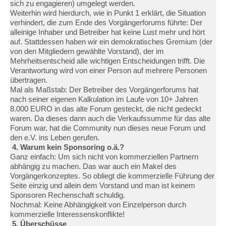
sich zu engagieren) umgelegt werden.
Weiterhin wird hierdurch, wie in Punkt 1 erklärt, die Situation
verhindert, die zum Ende des Vorgängerforums führte: Der
alleinige Inhaber und Betreiber hat keine Lust mehr und hört
auf. Stattdessen haben wir ein demokratisches Gremium (der
von den Mitgliedern gewählte Vorstand), der im
Mehrheitsentscheid alle wichtigen Entscheidungen trifft. Die
Verantwortung wird von einer Person auf mehrere Personen
übertragen.
Mal als Maßstab: Der Betreiber des Vorgängerforums hat
nach seiner eigenen Kalkulation im Laufe von 10+ Jahren
8.000 EURO in das alte Forum gesteckt, die nicht gedeckt
waren. Da dieses dann auch die Verkaufssumme für das alte
Forum war, hat die Community nun dieses neue Forum und
den e.V. ins Leben gerufen.
4. Warum kein Sponsoring o.ä.?
Ganz einfach: Um sich nicht von kommerziellen Partnern
abhängig zu machen. Das war auch ein Makel des
Vorgängerkonzeptes. So obliegt die kommerzielle Führung der
Seite einzig und allein dem Vorstand und man ist keinem
Sponsoren Rechenschaft schuldig.
Nochmal: Keine Abhängigkeit von Einzelperson durch
kommerzielle Interessenskonflikte!
5. Überschüsse