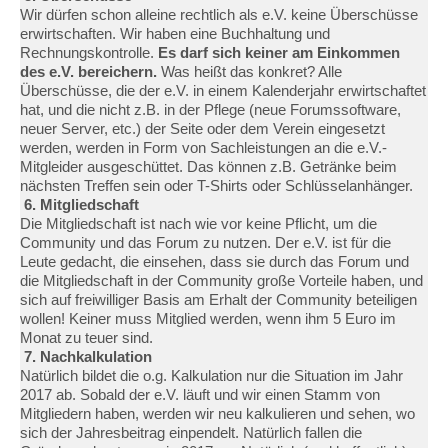
Wir dürfen schon alleine rechtlich als e.V. keine Überschüsse
erwirtschaften. Wir haben eine Buchhaltung und
Rechnungskontrolle.
Es darf sich keiner am Einkommen
des e.V. bereichern.
Was heißt das konkret? Alle
Überschüsse, die der e.V. in einem Kalenderjahr erwirtschaftet
hat, und die nicht z.B. in der Pflege (neue Forumssoftware,
neuer Server, etc.) der Seite oder dem Verein eingesetzt
werden, werden in Form von Sachleistungen an die e.V.-
Mitgleider ausgeschüttet. Das können z.B. Getränke beim
nächsten Treffen sein oder T-Shirts oder Schlüsselanhänger.
6. Mitgliedschaft
Die Mitgliedschaft ist nach wie vor keine Pflicht, um die
Community und das Forum zu nutzen. Der e.V. ist für die
Leute gedacht, die einsehen, dass sie durch das Forum und
die Mitgliedschaft in der Community große Vorteile haben, und
sich auf freiwilliger Basis am Erhalt der Community beteiligen
wollen! Keiner muss Mitglied werden, wenn ihm 5 Euro im
Monat zu teuer sind.
7. Nachkalkulation
Natürlich bildet die o.g. Kalkulation nur die Situation im Jahr
2017 ab. Sobald der e.V. läuft und wir einen Stamm von
Mitgliedern haben, werden wir neu kalkulieren und sehen, wo
sich der Jahresbeitrag einpendelt. Natürlich fallen die