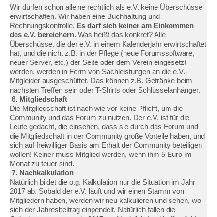
Wir dürfen schon alleine rechtlich als e.V. keine Überschüsse
erwirtschaften. Wir haben eine Buchhaltung und
Rechnungskontrolle.
Es darf sich keiner am Einkommen
des e.V. bereichern.
Was heißt das konkret? Alle
Überschüsse, die der e.V. in einem Kalenderjahr erwirtschaftet
hat, und die nicht z.B. in der Pflege (neue Forumssoftware,
neuer Server, etc.) der Seite oder dem Verein eingesetzt
werden, werden in Form von Sachleistungen an die e.V.-
Mitgleider ausgeschüttet. Das können z.B. Getränke beim
nächsten Treffen sein oder T-Shirts oder Schlüsselanhänger.
6. Mitgliedschaft
Die Mitgliedschaft ist nach wie vor keine Pflicht, um die
Community und das Forum zu nutzen. Der e.V. ist für die
Leute gedacht, die einsehen, dass sie durch das Forum und
die Mitgliedschaft in der Community große Vorteile haben, und
sich auf freiwilliger Basis am Erhalt der Community beteiligen
wollen! Keiner muss Mitglied werden, wenn ihm 5 Euro im
Monat zu teuer sind.
7. Nachkalkulation
Natürlich bildet die o.g. Kalkulation nur die Situation im Jahr
2017 ab. Sobald der e.V. läuft und wir einen Stamm von
Mitgliedern haben, werden wir neu kalkulieren und sehen, wo
sich der Jahresbeitrag einpendelt. Natürlich fallen die