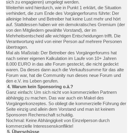
sich zu engagieren) umgelegt werden.
Weiterhin wird hierdurch, wie in Punkt 1 erklärt, die Situation
verhindert, die zum Ende des Vorgängerforums führte: Der
alleinige Inhaber und Betreiber hat keine Lust mehr und hört
auf. Stattdessen haben wir ein demokratisches Gremium (der
von den Mitgliedern gewählte Vorstand), der im
Mehrheitsentscheid alle wichtigen Entscheidungen trifft. Die
Verantwortung wird von einer Person auf mehrere Personen
übertragen.
Mal als Maßstab: Der Betreiber des Vorgängerforums hat
nach seiner eigenen Kalkulation im Laufe von 10+ Jahren
8.000 EURO in das alte Forum gesteckt, die nicht gedeckt
waren. Da dieses dann auch die Verkaufssumme für das alte
Forum war, hat die Community nun dieses neue Forum und
den e.V. ins Leben gerufen.
4. Warum kein Sponsoring o.ä.?
Ganz einfach: Um sich nicht von kommerziellen Partnern
abhängig zu machen. Das war auch ein Makel des
Vorgängerkonzeptes. So obliegt die kommerzielle Führung der
Seite einzig und allein dem Vorstand und man ist keinem
Sponsoren Rechenschaft schuldig.
Nochmal: Keine Abhängigkeit von Einzelperson durch
kommerzielle Interessenskonflikte!
5. Überschüsse