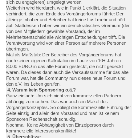
sich zu engagieren) umgelegt werden.
Weiterhin wird hierdurch, wie in Punkt 1 erklärt, die Situation
verhindert, die zum Ende des Vorgängerforums führte: Der
alleinige Inhaber und Betreiber hat keine Lust mehr und hört
auf. Stattdessen haben wir ein demokratisches Gremium (der
von den Mitgliedern gewählte Vorstand), der im
Mehrheitsentscheid alle wichtigen Entscheidungen trifft. Die
Verantwortung wird von einer Person auf mehrere Personen
übertragen.
Mal als Maßstab: Der Betreiber des Vorgängerforums hat
nach seiner eigenen Kalkulation im Laufe von 10+ Jahren
8.000 EURO in das alte Forum gesteckt, die nicht gedeckt
waren. Da dieses dann auch die Verkaufssumme für das alte
Forum war, hat die Community nun dieses neue Forum und
den e.V. ins Leben gerufen.
4. Warum kein Sponsoring o.ä.?
Ganz einfach: Um sich nicht von kommerziellen Partnern
abhängig zu machen. Das war auch ein Makel des
Vorgängerkonzeptes. So obliegt die kommerzielle Führung der
Seite einzig und allein dem Vorstand und man ist keinem
Sponsoren Rechenschaft schuldig.
Nochmal: Keine Abhängigkeit von Einzelperson durch
kommerzielle Interessenskonflikte!
5. Überschüsse