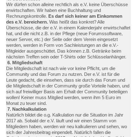
Wir dürfen schon alleine rechtlich als e.V. keine Überschüsse
erwirtschaften. Wir haben eine Buchhaltung und
Rechnungskontrolle.
Es darf sich keiner am Einkommen
des e.V. bereichern.
Was heißt das konkret? Alle
Überschüsse, die der e.V. in einem Kalenderjahr erwirtschaftet
hat, und die nicht z.B. in der Pflege (neue Forumssoftware,
neuer Server, etc.) der Seite oder dem Verein eingesetzt
werden, werden in Form von Sachleistungen an die e.V.-
Mitgleider ausgeschüttet. Das können z.B. Getränke beim
nächsten Treffen sein oder T-Shirts oder Schlüsselanhänger.
6. Mitgliedschaft
Die Mitgliedschaft ist nach wie vor keine Pflicht, um die
Community und das Forum zu nutzen. Der e.V. ist für die
Leute gedacht, die einsehen, dass sie durch das Forum und
die Mitgliedschaft in der Community große Vorteile haben, und
sich auf freiwilliger Basis am Erhalt der Community beteiligen
wollen! Keiner muss Mitglied werden, wenn ihm 5 Euro im
Monat zu teuer sind.
7. Nachkalkulation
Natürlich bildet die o.g. Kalkulation nur die Situation im Jahr
2017 ab. Sobald der e.V. läuft und wir einen Stamm von
Mitgliedern haben, werden wir neu kalkulieren und sehen, wo
sich der Jahresbeitrag einpendelt. Natürlich fallen die