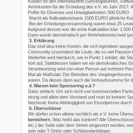
Kosten für den Internetauftritt (Servergebühren, Sof
Amtskosten für die Gründung des e.V. im Jahr 2017
Puffer für Diverses und Unwägbarkeiten: 500 EURO
Macht als Kalkulationsbasis 1500 EURO jährliche Kos
Bei der Gründungsversammlung waren etwa 25 Leute an
Aufgrund dessen war die erste Kalkulation klar: 1.50
Dann wurde demokratisch per Mehrheitsentscheid (protok
3. Erklärung
Das sind also keine Kosten, die sich irgendwer ausgeda
Community (zumindest die Leute, die so viel Passion
Weiterhin wird hierdurch, wie in Punkt 1 erklärt, die 
hört auf. Stattdessen haben wir ein demokratisches Gr
Verantwortung wird von einer Person auf mehrere Per
Mal als Maßstab: Der Betreiber des Vorgängerforums h
waren. Da dieses dann auch die Verkaufssumme für da
4. Warum kein Sponsoring o.ä.?
Ganz einfach: Um sich nicht von kommerziellen Partn
einzig und allein dem Vorstand und man ist keinem S
Nochmal: Keine Abhängigkeit von Einzelperson durch 
5. Überschüsse
Wir dürfen schon alleine rechtlich als e.V. keine Übe
bereichern.
Was heißt das konkret? Alle Überschüsse, d
etc.) der Seite oder dem Verein eingesetzt werden, w
sein oder T-Shirts oder Schlüsselanhänger.