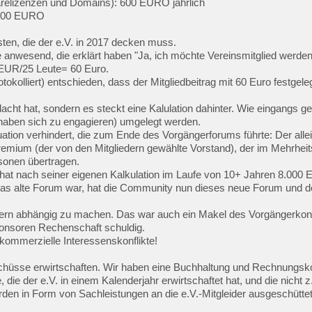
twarelizenzen und Domains): 600 EURO jährlich
: 400 EURO
ten, die der e.V. in 2017 decken muss.
wesend, die erklärt haben "Ja, ich möchte Vereinsmitglied werden
0 EUR/25 Leute= 60 Euro.
olliert) entschieden, dass der Mitgliedbeitrag mit 60 Euro festgeleg
cht hat, sondern es steckt eine Kalulation dahinter. Wie eingangs ge
 haben sich zu engagieren) umgelegt werden.
Situation verhindert, die zum Ende des Vorgängerforums führte: Der all
emium (der von den Mitgliedern gewählte Vorstand), der im Mehrheitse
sonen übertragen.
at nach seiner eigenen Kalkulation im Laufe von 10+ Jahren 8.000 E
s alte Forum war, hat die Community nun dieses neue Forum und de
ern abhängig zu machen. Das war auch ein Makel des Vorgängerkonze
ponsoren Rechenschaft schuldig.
kommerzielle Interessenskonflikte!
rschüsse erwirtschaften. Wir haben eine Buchhaltung und Rechnungsko
ie der e.V. in einem Kalenderjahr erwirtschaftet hat, und die nicht 
erden in Form von Sachleistungen an die e.V.-Mitgleider ausgeschütt