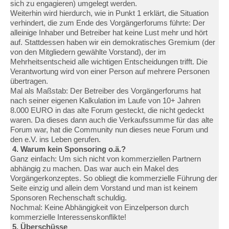
sich zu engagieren) umgelegt werden.
Weiterhin wird hierdurch, wie in Punkt 1 erklärt, die Situation
verhindert, die zum Ende des Vorgängerforums führte: Der
alleinige Inhaber und Betreiber hat keine Lust mehr und hört
auf. Stattdessen haben wir ein demokratisches Gremium (der
von den Mitgliedern gewählte Vorstand), der im
Mehrheitsentscheid alle wichtigen Entscheidungen trifft. Die
Verantwortung wird von einer Person auf mehrere Personen
übertragen.
Mal als Maßstab: Der Betreiber des Vorgängerforums hat
nach seiner eigenen Kalkulation im Laufe von 10+ Jahren
8.000 EURO in das alte Forum gesteckt, die nicht gedeckt
waren. Da dieses dann auch die Verkaufssumme für das alte
Forum war, hat die Community nun dieses neue Forum und
den e.V. ins Leben gerufen.
4. Warum kein Sponsoring o.ä.?
Ganz einfach: Um sich nicht von kommerziellen Partnern
abhängig zu machen. Das war auch ein Makel des
Vorgängerkonzeptes. So obliegt die kommerzielle Führung der
Seite einzig und allein dem Vorstand und man ist keinem
Sponsoren Rechenschaft schuldig.
Nochmal: Keine Abhängigkeit von Einzelperson durch
kommerzielle Interessenskonflikte!
5. Überschüsse