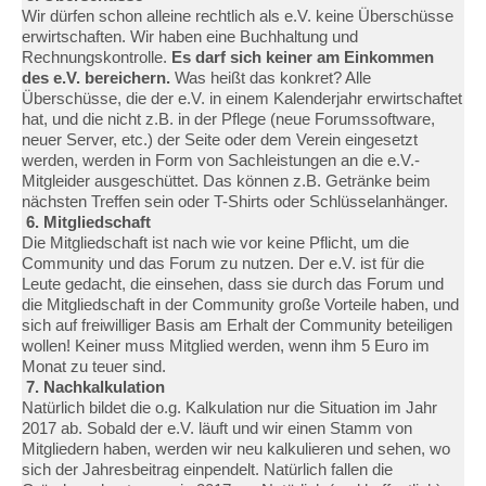
Wir dürfen schon alleine rechtlich als e.V. keine Überschüsse
erwirtschaften. Wir haben eine Buchhaltung und
Rechnungskontrolle.
Es darf sich keiner am Einkommen
des e.V. bereichern.
Was heißt das konkret? Alle
Überschüsse, die der e.V. in einem Kalenderjahr erwirtschaftet
hat, und die nicht z.B. in der Pflege (neue Forumssoftware,
neuer Server, etc.) der Seite oder dem Verein eingesetzt
werden, werden in Form von Sachleistungen an die e.V.-
Mitgleider ausgeschüttet. Das können z.B. Getränke beim
nächsten Treffen sein oder T-Shirts oder Schlüsselanhänger.
6. Mitgliedschaft
Die Mitgliedschaft ist nach wie vor keine Pflicht, um die
Community und das Forum zu nutzen. Der e.V. ist für die
Leute gedacht, die einsehen, dass sie durch das Forum und
die Mitgliedschaft in der Community große Vorteile haben, und
sich auf freiwilliger Basis am Erhalt der Community beteiligen
wollen! Keiner muss Mitglied werden, wenn ihm 5 Euro im
Monat zu teuer sind.
7. Nachkalkulation
Natürlich bildet die o.g. Kalkulation nur die Situation im Jahr
2017 ab. Sobald der e.V. läuft und wir einen Stamm von
Mitgliedern haben, werden wir neu kalkulieren und sehen, wo
sich der Jahresbeitrag einpendelt. Natürlich fallen die