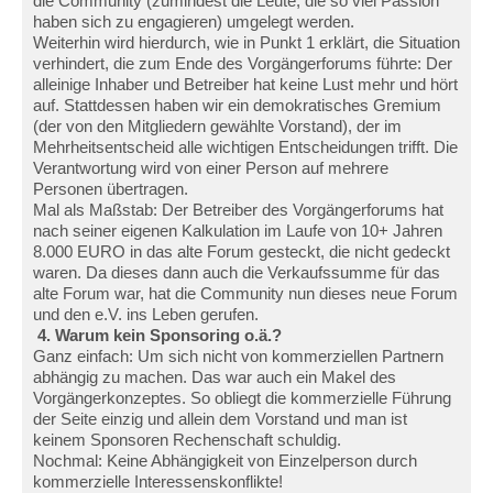
die Community (zumindest die Leute, die so viel Passion
haben sich zu engagieren) umgelegt werden.
Weiterhin wird hierdurch, wie in Punkt 1 erklärt, die Situation
verhindert, die zum Ende des Vorgängerforums führte: Der
alleinige Inhaber und Betreiber hat keine Lust mehr und hört
auf. Stattdessen haben wir ein demokratisches Gremium
(der von den Mitgliedern gewählte Vorstand), der im
Mehrheitsentscheid alle wichtigen Entscheidungen trifft. Die
Verantwortung wird von einer Person auf mehrere
Personen übertragen.
Mal als Maßstab: Der Betreiber des Vorgängerforums hat
nach seiner eigenen Kalkulation im Laufe von 10+ Jahren
8.000 EURO in das alte Forum gesteckt, die nicht gedeckt
waren. Da dieses dann auch die Verkaufssumme für das
alte Forum war, hat die Community nun dieses neue Forum
und den e.V. ins Leben gerufen.
4. Warum kein Sponsoring o.ä.?
Ganz einfach: Um sich nicht von kommerziellen Partnern
abhängig zu machen. Das war auch ein Makel des
Vorgängerkonzeptes. So obliegt die kommerzielle Führung
der Seite einzig und allein dem Vorstand und man ist
keinem Sponsoren Rechenschaft schuldig.
Nochmal: Keine Abhängigkeit von Einzelperson durch
kommerzielle Interessenskonflikte!