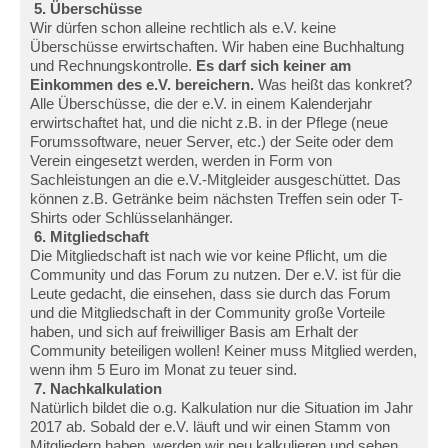
5. Überschüsse
Wir dürfen schon alleine rechtlich als e.V. keine
Überschüsse erwirtschaften. Wir haben eine Buchhaltung
und Rechnungskontrolle.
Es darf sich keiner am
Einkommen des e.V. bereichern.
Was heißt das konkret?
Alle Überschüsse, die der e.V. in einem Kalenderjahr
erwirtschaftet hat, und die nicht z.B. in der Pflege (neue
Forumssoftware, neuer Server, etc.) der Seite oder dem
Verein eingesetzt werden, werden in Form von
Sachleistungen an die e.V.-Mitgleider ausgeschüttet. Das
können z.B. Getränke beim nächsten Treffen sein oder T-
Shirts oder Schlüsselanhänger.
6. Mitgliedschaft
Die Mitgliedschaft ist nach wie vor keine Pflicht, um die
Community und das Forum zu nutzen. Der e.V. ist für die
Leute gedacht, die einsehen, dass sie durch das Forum
und die Mitgliedschaft in der Community große Vorteile
haben, und sich auf freiwilliger Basis am Erhalt der
Community beteiligen wollen! Keiner muss Mitglied werden,
wenn ihm 5 Euro im Monat zu teuer sind.
7. Nachkalkulation
Natürlich bildet die o.g. Kalkulation nur die Situation im Jahr
2017 ab. Sobald der e.V. läuft und wir einen Stamm von
Mitgliedern haben, werden wir neu kalkulieren und sehen,