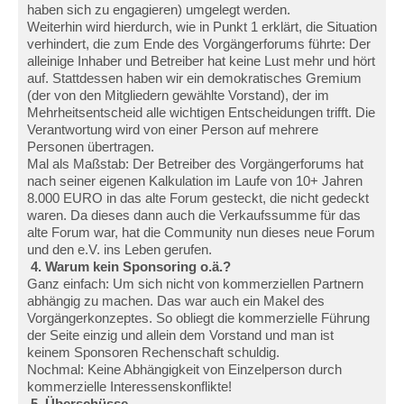
haben sich zu engagieren) umgelegt werden.
Weiterhin wird hierdurch, wie in Punkt 1 erklärt, die Situation
verhindert, die zum Ende des Vorgängerforums führte: Der
alleinige Inhaber und Betreiber hat keine Lust mehr und hört
auf. Stattdessen haben wir ein demokratisches Gremium
(der von den Mitgliedern gewählte Vorstand), der im
Mehrheitsentscheid alle wichtigen Entscheidungen trifft. Die
Verantwortung wird von einer Person auf mehrere
Personen übertragen.
Mal als Maßstab: Der Betreiber des Vorgängerforums hat
nach seiner eigenen Kalkulation im Laufe von 10+ Jahren
8.000 EURO in das alte Forum gesteckt, die nicht gedeckt
waren. Da dieses dann auch die Verkaufssumme für das
alte Forum war, hat die Community nun dieses neue Forum
und den e.V. ins Leben gerufen.
4. Warum kein Sponsoring o.ä.?
Ganz einfach: Um sich nicht von kommerziellen Partnern
abhängig zu machen. Das war auch ein Makel des
Vorgängerkonzeptes. So obliegt die kommerzielle Führung
der Seite einzig und allein dem Vorstand und man ist
keinem Sponsoren Rechenschaft schuldig.
Nochmal: Keine Abhängigkeit von Einzelperson durch
kommerzielle Interessenskonflikte!
5. Überschüsse