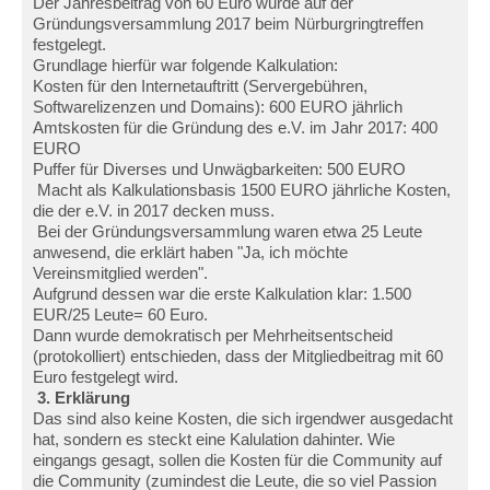
Der Jahresbeitrag von 60 Euro wurde auf der
Gründungsversammlung 2017 beim Nürburgringtreffen
festgelegt.
Grundlage hierfür war folgende Kalkulation:
Kosten für den Internetauftritt (Servergebühren,
Softwarelizenzen und Domains): 600 EURO jährlich
Amtskosten für die Gründung des e.V. im Jahr 2017: 400
EURO
Puffer für Diverses und Unwägbarkeiten: 500 EURO
Macht als Kalkulationsbasis 1500 EURO jährliche Kosten,
die der e.V. in 2017 decken muss.
Bei der Gründungsversammlung waren etwa 25 Leute
anwesend, die erklärt haben "Ja, ich möchte
Vereinsmitglied werden".
Aufgrund dessen war die erste Kalkulation klar: 1.500
EUR/25 Leute= 60 Euro.
Dann wurde demokratisch per Mehrheitsentscheid
(protokolliert) entschieden, dass der Mitgliedbeitrag mit 60
Euro festgelegt wird.
3. Erklärung
Das sind also keine Kosten, die sich irgendwer ausgedacht
hat, sondern es steckt eine Kalulation dahinter. Wie
eingangs gesagt, sollen die Kosten für die Community auf
die Community (zumindest die Leute, die so viel Passion