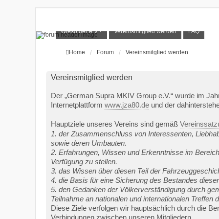
Wieso der e.V.?
Vereinsmitglied werden
FAQ
Home
Forum
Vereinsmitglied werden
Vereinsmitglied werden
Der „German Supra MKIV Group e.V.“ wurde im Jahr
Internetplattform
www.jza80.de
und der dahintersteh
Hauptziele unseres Vereins sind gemäß
Vereinssatz
1. der Zusammenschluss von Interessenten, Liebha
sowie deren Umbauten.
2. Erfahrungen, Wissen und Erkenntnisse im Bereich
Verfügung zu stellen.
3. das Wissen über diesen Teil der Fahrzeuggeschichte
4. die Basis für eine Sicherung des Bestandes dies
5. den Gedanken der Völkerverständigung durch geme
Teilnahme an nationalen und internationalen Treffen
Diese Ziele verfolgen wir hauptsächlich durch die Be
Verbindungen zwischen unseren Mitgliedern.