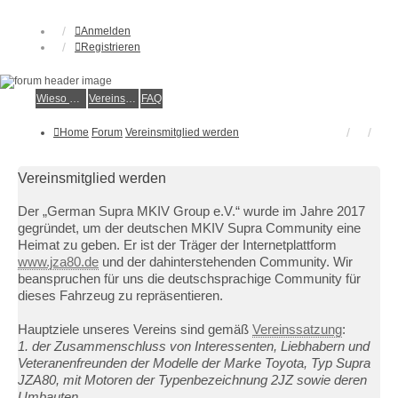
Anmelden
Registrieren
Wieso der e.V.?
Vereinsmitglied werden
FAQ
Home
Forum
Vereinsmitglied werden
Vereinsmitglied werden
Der „German Supra MKIV Group e.V.“ wurde im Jahre 2017
gegründet, um der deutschen MKIV Supra Community eine
Heimat zu geben. Er ist der Träger der Internetplattform
www.jza80.de
und der dahinterstehenden Community. Wir
beanspruchen für uns die deutschsprachige Community für
dieses Fahrzeug zu repräsentieren.
Hauptziele unseres Vereins sind gemäß
Vereinssatzung
:
1. der Zusammenschluss von Interessenten, Liebhabern und
Veteranenfreunden der Modelle der Marke Toyota, Typ Supra
JZA80, mit Motoren der Typenbezeichnung 2JZ sowie deren
Umbauten.