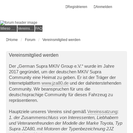
Registrieren
Anmelden
Wieso der e.V.?
Vereinsmitglied werden
FAQ
Home
Forum
Vereinsmitglied werden
Vereinsmitglied werden
Der „German Supra MKIV Group e.V.“ wurde im Jahre
2017 gegründet, um der deutschen MKIV Supra
Community eine Heimat zu geben. Er ist der Träger der
Internetplattform
www.jza80.de
und der dahinterstehenden
Community. Wir beanspruchen für uns die
deutschsprachige Community für dieses Fahrzeug zu
repräsentieren.
Hauptziele unseres Vereins sind gemäß
Vereinssatzung
:
1. der Zusammenschluss von Interessenten, Liebhabern
und Veteranenfreunden der Modelle der Marke Toyota, Typ
Supra JZA80, mit Motoren der Typenbezeichnung 2JZ