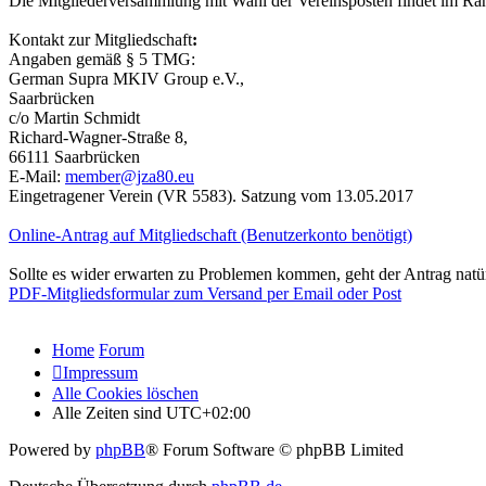
Die Mitgliederversammlung mit Wahl der Vereinsposten findet im Rahm
Kontakt zur Mitgliedschaft
:
Angaben gemäß § 5 TMG:
German Supra MKIV Group e.V.,
Saarbrücken
c/o Martin Schmidt
Richard-Wagner-Straße 8,
66111 Saarbrücken
E-Mail:
member@jza80.eu
Eingetragener Verein (VR 5583). Satzung vom 13.05.2017
Online-Antrag auf Mitgliedschaft (Benutzerkonto benötigt)
Sollte es wider erwarten zu Problemen kommen, geht der Antrag natü
PDF-Mitgliedsformular zum Versand per Email oder Post
Home
Forum
Impressum
Alle Cookies löschen
Alle Zeiten sind
UTC+02:00
Powered by
phpBB
® Forum Software © phpBB Limited