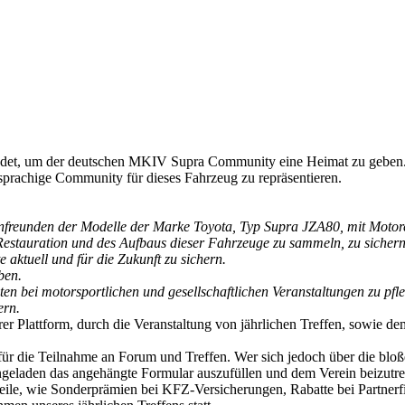
, um der deutschen MKIV Supra Community eine Heimat zu geben. Er 
prachige Community für dieses Fahrzeug zu repräsentieren.
enfreunden der Modelle der Marke Toyota, Typ Supra JZA80, mit Moto
estauration und des Aufbaus dieser Fahrzeuge zu sammeln, zu sichern 
e aktuell und für die Zukunft zu sichern.
ben.
n bei motorsportlichen und gesellschaftlichen Veranstaltungen zu pf
ern.
serer Plattform, durch die Veranstaltung von jährlichen Treffen, sowi
g für die Teilnahme an Forum und Treffen. Wer sich jedoch über die blo
ingeladen das angehängte Formular auszufüllen und dem Verein beizutre
rteile, wie Sonderprämien bei KFZ-Versicherungen, Rabatte bei Partne