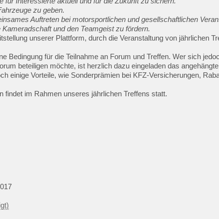
ür Interessierte aktuell und für die Zukunft zu sichern.
 Fahrzeuge zu geben.
nsames Auftreten bei motorsportlichen und gesellschaftlichen Veran
ie Kameradschaft und den Teamgeist zu fördern.
itstellung unserer Plattform, durch die Veranstaltung von jährlichen
keine Bedingung für die Teilnahme an Forum und Treffen. Wer sich jedo
orum beteiligen möchte, ist herzlich dazu eingeladen das angehängte
noch einige Vorteile, wie Sonderprämien bei KFZ-Versicherungen, Raba
 findet im Rahmen unseres jährlichen Treffens statt.
2017
gt)