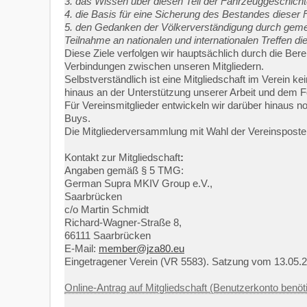
3. das Wissen über diesen Teil der Fahrzeuggeschichte f
4. die Basis für eine Sicherung des Bestandes dieser
5. den Gedanken der Völkerverständigung durch gemei
Teilnahme an nationalen und internationalen Treffen d
Diese Ziele verfolgen wir hauptsächlich durch die Bere
Verbindungen zwischen unseren Mitgliedern.
Selbstverständlich ist eine Mitgliedschaft im Verein 
hinaus an der Unterstützung unserer Arbeit und dem F
Für Vereinsmitglieder entwickeln wir darüber hinaus 
Buys.
Die Mitgliederversammlung mit Wahl der Vereinsposten
Kontakt zur Mitgliedschaft
:
Angaben gemäß § 5 TMG:
German Supra MKIV Group e.V.,
Saarbrücken
c/o Martin Schmidt
Richard-Wagner-Straße 8,
66111 Saarbrücken
E-Mail:
member@jza80.eu
Eingetragener Verein (VR 5583). Satzung vom 13.05.
Online-Antrag auf Mitgliedschaft (Benutzerkonto benöti