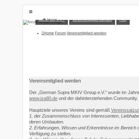
Wieso der e.V.?
Vereinsmitglied werden
FAQ
Home
Forum
Wieso der e.V.?
Vereinsmitglied werden
Home
Forum
Vereinsmitglied werden
FAQ
Anmelden
Registrieren
Vereinsmitglied werden
Der „German Supra MKIV Group e.V.“ wurde im Jahre 2
www.jza80.de
und der dahinterstehenden Community. 
Hauptziele unseres Vereins sind gemäß
Vereinssatzu
1. der Zusammenschluss von Interessenten, Liebhabe
deren Umbauten.
2. Erfahrungen, Wissen und Erkenntnisse im Bereich d
Verfügung zu stellen.