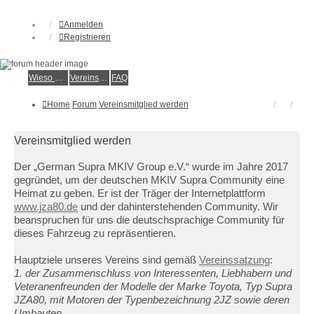
Anmelden
Registrieren
Wieso der e.V.?
Vereinsmitglied werden
FAQ
Home
Forum
Vereinsmitglied werden
Vereinsmitglied werden
Der „German Supra MKIV Group e.V.“ wurde im Jahre 2017
gegründet, um der deutschen MKIV Supra Community eine
Heimat zu geben. Er ist der Träger der Internetplattform
www.jza80.de
und der dahinterstehenden Community. Wir
beanspruchen für uns die deutschsprachige Community für
dieses Fahrzeug zu repräsentieren.
Hauptziele unseres Vereins sind gemäß
Vereinssatzung
:
1. der Zusammenschluss von Interessenten, Liebhabern und
Veteranenfreunden der Modelle der Marke Toyota, Typ Supra
JZA80, mit Motoren der Typenbezeichnung 2JZ sowie deren
Umbauten.