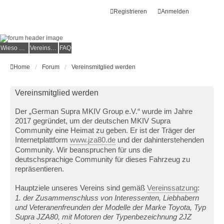
Registrieren
Anmelden
Wieso der e.V.?
Vereinsmitglied werden
FAQ
Home
Forum
Vereinsmitglied werden
Vereinsmitglied werden
Der „German Supra MKIV Group e.V.“ wurde im Jahre
2017 gegründet, um der deutschen MKIV Supra
Community eine Heimat zu geben. Er ist der Träger der
Internetplattform
www.jza80.de
und der dahinterstehenden
Community. Wir beanspruchen für uns die
deutschsprachige Community für dieses Fahrzeug zu
repräsentieren.
Hauptziele unseres Vereins sind gemäß
Vereinssatzung
:
1. der Zusammenschluss von Interessenten, Liebhabern
und Veteranenfreunden der Modelle der Marke Toyota, Typ
Supra JZA80, mit Motoren der Typenbezeichnung 2JZ