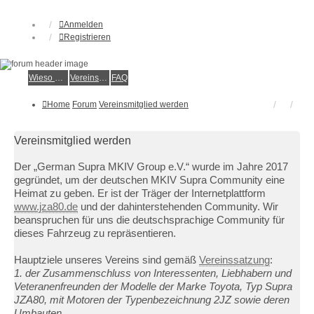
Anmelden
Registrieren
Wieso der e.V.?
Vereinsmitglied werden
FAQ
Home
Forum
Vereinsmitglied werden
Vereinsmitglied werden
Der „German Supra MKIV Group e.V.“ wurde im Jahre 2017
gegründet, um der deutschen MKIV Supra Community eine
Heimat zu geben. Er ist der Träger der Internetplattform
www.jza80.de
und der dahinterstehenden Community. Wir
beanspruchen für uns die deutschsprachige Community für
dieses Fahrzeug zu repräsentieren.
Hauptziele unseres Vereins sind gemäß
Vereinssatzung
:
1. der Zusammenschluss von Interessenten, Liebhabern und
Veteranenfreunden der Modelle der Marke Toyota, Typ Supra
JZA80, mit Motoren der Typenbezeichnung 2JZ sowie deren
Umbauten.