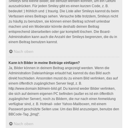
Smileys sind kleine Bilder, die benutzt werden können, um ein Gefühl
auszudrücken. Für jeden Smiley gibt es einen kurzen Code, z. B.
bedeutet :) fröhlich und :( traurig. Die Liste aller Smileys kannst du beim
Verfassen eines Beitrags sehen. Versuche bitte trotzdem, Smileys nicht
zu häufig zu benutzen, sie können einen Beitrag schnell unlesbar
machen und ein Moderator könnte deshalb deinen Beitrag
entsprechend überarbeiten oder gar komplett löschen. Die Board-
Administration kann auch die Anzahl der Smileys begrenzen, die du in
einem Beitrag benutzen kannst.
Nach oben
Kann ich Bilder in meine Beiträge einfügen?
Ja, Bilder können in deinem Beitrag angezeigt werden. Wenn die
Administration Dateianhänge erlaubt hat, kannst du das Bild auch
direkt hochladen. Ansonsten musst du zu einem Bild verlinken, das auf
einem öffentlich zugänglichen Server liegt, z. B.
http://www.domain.tld/mein-bild.gif. Du kannst weder Bilder verlinken,
die sich auf deinem eigenen PC befinden (außer es ist ein öffentlich
zugänglicher Server), noch zu Bildern, die nur nach einer Anmeldung
verfügbar sind, z. B. Hotmail- oder Yahoo-Mailboxen, mit einem
Passwort geschützte Seiten usw. Um das Bild anzuzeigen, benutze den
BBCode-Tag „[img]“.
Nach oben