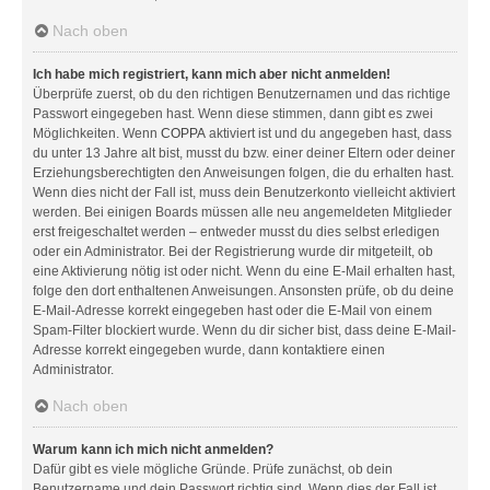
Nach oben
Ich habe mich registriert, kann mich aber nicht anmelden!
Überprüfe zuerst, ob du den richtigen Benutzernamen und das richtige
Passwort eingegeben hast. Wenn diese stimmen, dann gibt es zwei
Möglichkeiten. Wenn
COPPA
aktiviert ist und du angegeben hast, dass
du unter 13 Jahre alt bist, musst du bzw. einer deiner Eltern oder deiner
Erziehungsberechtigten den Anweisungen folgen, die du erhalten hast.
Wenn dies nicht der Fall ist, muss dein Benutzerkonto vielleicht aktiviert
werden. Bei einigen Boards müssen alle neu angemeldeten Mitglieder
erst freigeschaltet werden – entweder musst du dies selbst erledigen
oder ein Administrator. Bei der Registrierung wurde dir mitgeteilt, ob
eine Aktivierung nötig ist oder nicht. Wenn du eine E-Mail erhalten hast,
folge den dort enthaltenen Anweisungen. Ansonsten prüfe, ob du deine
E-Mail-Adresse korrekt eingegeben hast oder die E-Mail von einem
Spam-Filter blockiert wurde. Wenn du dir sicher bist, dass deine E-Mail-
Adresse korrekt eingegeben wurde, dann kontaktiere einen
Administrator.
Nach oben
Warum kann ich mich nicht anmelden?
Dafür gibt es viele mögliche Gründe. Prüfe zunächst, ob dein
Benutzername und dein Passwort richtig sind. Wenn dies der Fall ist,