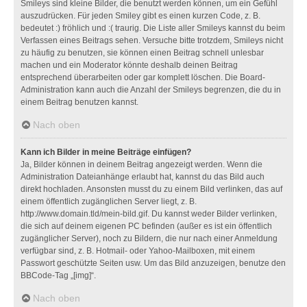
Smileys sind kleine Bilder, die benutzt werden können, um ein Gefühl
auszudrücken. Für jeden Smiley gibt es einen kurzen Code, z. B.
bedeutet :) fröhlich und :( traurig. Die Liste aller Smileys kannst du beim
Verfassen eines Beitrags sehen. Versuche bitte trotzdem, Smileys nicht
zu häufig zu benutzen, sie können einen Beitrag schnell unlesbar
machen und ein Moderator könnte deshalb deinen Beitrag
entsprechend überarbeiten oder gar komplett löschen. Die Board-
Administration kann auch die Anzahl der Smileys begrenzen, die du in
einem Beitrag benutzen kannst.
Nach oben
Kann ich Bilder in meine Beiträge einfügen?
Ja, Bilder können in deinem Beitrag angezeigt werden. Wenn die
Administration Dateianhänge erlaubt hat, kannst du das Bild auch
direkt hochladen. Ansonsten musst du zu einem Bild verlinken, das auf
einem öffentlich zugänglichen Server liegt, z. B.
http://www.domain.tld/mein-bild.gif. Du kannst weder Bilder verlinken,
die sich auf deinem eigenen PC befinden (außer es ist ein öffentlich
zugänglicher Server), noch zu Bildern, die nur nach einer Anmeldung
verfügbar sind, z. B. Hotmail- oder Yahoo-Mailboxen, mit einem
Passwort geschützte Seiten usw. Um das Bild anzuzeigen, benutze den
BBCode-Tag „[img]“.
Nach oben