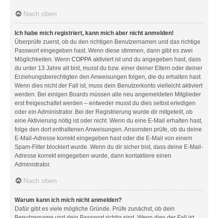
Nach oben
Ich habe mich registriert, kann mich aber nicht anmelden!
Überprüfe zuerst, ob du den richtigen Benutzernamen und das richtige
Passwort eingegeben hast. Wenn diese stimmen, dann gibt es zwei
Möglichkeiten. Wenn
COPPA
aktiviert ist und du angegeben hast, dass
du unter 13 Jahre alt bist, musst du bzw. einer deiner Eltern oder deiner
Erziehungsberechtigten den Anweisungen folgen, die du erhalten hast.
Wenn dies nicht der Fall ist, muss dein Benutzerkonto vielleicht aktiviert
werden. Bei einigen Boards müssen alle neu angemeldeten Mitglieder
erst freigeschaltet werden – entweder musst du dies selbst erledigen
oder ein Administrator. Bei der Registrierung wurde dir mitgeteilt, ob
eine Aktivierung nötig ist oder nicht. Wenn du eine E-Mail erhalten hast,
folge den dort enthaltenen Anweisungen. Ansonsten prüfe, ob du deine
E-Mail-Adresse korrekt eingegeben hast oder die E-Mail von einem
Spam-Filter blockiert wurde. Wenn du dir sicher bist, dass deine E-Mail-
Adresse korrekt eingegeben wurde, dann kontaktiere einen
Administrator.
Nach oben
Warum kann ich mich nicht anmelden?
Dafür gibt es viele mögliche Gründe. Prüfe zunächst, ob dein
Benutzername und dein Passwort richtig sind. Wenn dies der Fall ist,