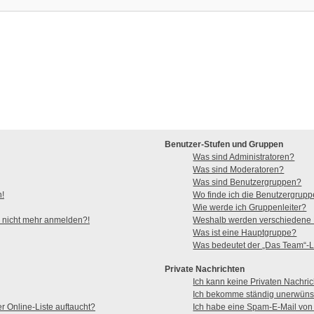
Benutzer-Stufen und Gruppen
Was sind Administratoren?
Was sind Moderatoren?
Was sind Benutzergruppen?
n!
Wo finde ich die Benutzergruppe
Wie werde ich Gruppenleiter?
er nicht mehr anmelden?!
Weshalb werden verschiedene B
Was ist eine Hauptgruppe?
Was bedeutet der „Das Team“-Li
Private Nachrichten
Ich kann keine Privaten Nachric
Ich bekomme ständig unerwünsc
r Online-Liste auftaucht?
Ich habe eine Spam-E-Mail von 