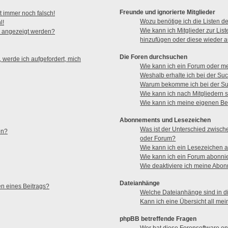
Freunde und ignorierte Mitglieder
t immer noch falsch!
Wozu benötige ich die Listen de
l!
Wie kann ich Mitglieder zur List
n angezeigt werden?
hinzufügen oder diese wieder a
Die Foren durchsuchen
 werde ich aufgefordert, mich
Wie kann ich ein Forum oder m
Weshalb erhalte ich bei der Su
Warum bekomme ich bei der Suc
Wie kann ich nach Mitgliedern
Wie kann ich meine eigenen Be
Abonnements und Lesezeichen
Was ist der Unterschied zwisc
en?
oder Forum?
Wie kann ich ein Lesezeichen 
Wie kann ich ein Forum abonni
Wie deaktiviere ich meine Abo
Dateianhänge
en eines Beitrags?
Welche Dateianhänge sind in d
Kann ich eine Übersicht all me
phpBB betreffende Fragen