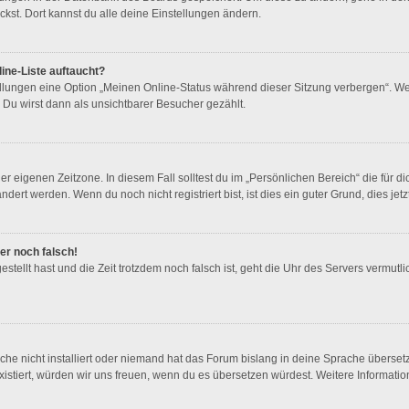
kst. Dort kannst du alle deine Einstellungen ändern.
ine-Liste auftaucht?
ellungen eine Option „Meinen Online-Status während dieser Sitzung verbergen“. We
Du wirst dann als unsichtbarer Besucher gezählt.
r eigenen Zeitzone. In diesem Fall solltest du im „Persönlichen Bereich“ die für dic
ert werden. Wenn du noch nicht registriert bist, ist dies ein guter Grund, dies jetzt
mer noch falsch!
gestellt hast und die Zeit trotzdem noch falsch ist, geht die Uhr des Servers vermutl
he nicht installiert oder niemand hat das Forum bislang in deine Sprache übersetz
t existiert, würden wir uns freuen, wenn du es übersetzen würdest. Weitere Informa