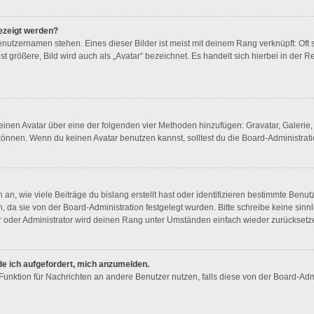
ezeigt werden?
nutzernamen stehen. Eines dieser Bilder ist meist mit deinem Rang verknüpft: Oft 
größere, Bild wird auch als „Avatar“ bezeichnet. Es handelt sich hierbei in der R
“ einen Avatar über eine der folgenden vier Methoden hinzufügen: Gravatar, Galer
nnen. Wenn du keinen Avatar benutzen kannst, solltest du die Board-Administrati
n, wie viele Beiträge du bislang erstellt hast oder identifizieren bestimmte Ben
n, da sie von der Board-Administration festgelegt wurden. Bitte schreibe keine si
r oder Administrator wird deinen Rang unter Umständen einfach wieder zurücksetz
de ich aufgefordert, mich anzumelden.
l-Funktion für Nachrichten an andere Benutzer nutzen, falls diese von der Board-A