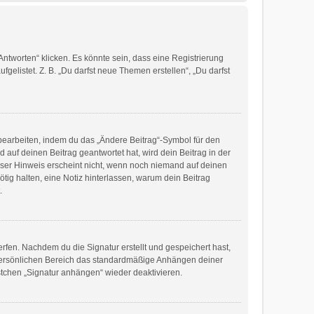
tworten“ klicken. Es könnte sein, dass eine Registrierung
gelistet. Z. B. „Du darfst neue Themen erstellen“, „Du darfst
 bearbeiten, indem du das „Ändere Beitrag“-Symbol für den
 auf deinen Beitrag geantwortet hat, wird dein Beitrag in der
eser Hinweis erscheint nicht, wenn noch niemand auf deinen
ötig halten, eine Notiz hinterlassen, warum dein Beitrag
.
fen. Nachdem du die Signatur erstellt und gespeichert hast,
 persönlichen Bereich das standardmäßige Anhängen deiner
stchen „Signatur anhängen“ wieder deaktivieren.