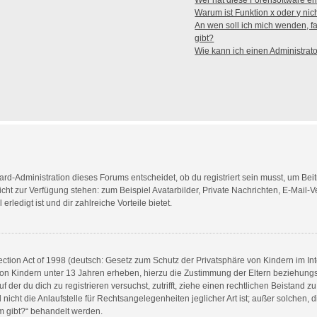
Wer hat diese Forensoftware en
Warum ist Funktion x oder y nic
An wen soll ich mich wenden, f
gibt?
Wie kann ich einen Administrat
rd-Administration dieses Forums entscheidet, ob du registriert sein musst, um Beiträ
nicht zur Verfügung stehen: zum Beispiel Avatarbilder, Private Nachrichten, E-Mail-
rledigt ist und dir zahlreiche Vorteile bietet.
tion Act of 1998 (deutsch: Gesetz zum Schutz der Privatsphäre von Kindern im Inte
von Kindern unter 13 Jahren erheben, hierzu die Zustimmung der Eltern beziehun
auf der du dich zu registrieren versuchst, zutrifft, ziehe einen rechtlichen Beistand
cht die Anlaufstelle für Rechtsangelegenheiten jeglicher Art ist; außer solchen, di
m gibt?“ behandelt werden.