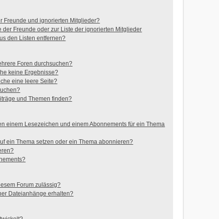
r Freunde und ignorierten Mitglieder?
e der Freunde oder zur Liste der ignorierten Mitglieder
us den Listen entfernen?
ehrere Foren durchsuchen?
che keine Ergebnisse?
he eine leere Seite?
 suchen?
iträge und Themen finden?
hen einem Lesezeichen und einem Abonnements für ein Thema
auf ein Thema setzen oder ein Thema abonnieren?
eren?
nnements?
iesem Forum zulässig?
iner Dateianhänge erhalten?