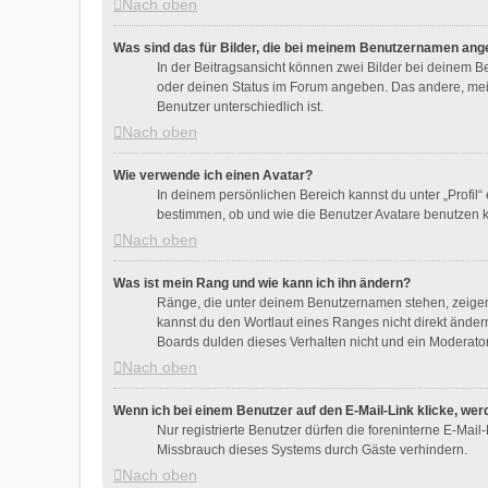
Nach oben
Was sind das für Bilder, die bei meinem Benutzernamen ang
In der Beitragsansicht können zwei Bilder bei deinem Be
oder deinen Status im Forum angeben. Das andere, meist 
Benutzer unterschiedlich ist.
Nach oben
Wie verwende ich einen Avatar?
In deinem persönlichen Bereich kannst du unter „Profil
bestimmen, ob und wie die Benutzer Avatare benutzen kö
Nach oben
Was ist mein Rang und wie kann ich ihn ändern?
Ränge, die unter deinem Benutzernamen stehen, zeigen a
kannst du den Wortlaut eines Ranges nicht direkt änder
Boards dulden dieses Verhalten nicht und ein Moderato
Nach oben
Wenn ich bei einem Benutzer auf den E-Mail-Link klicke, wer
Nur registrierte Benutzer dürfen die foreninterne E-Mai
Missbrauch dieses Systems durch Gäste verhindern.
Nach oben