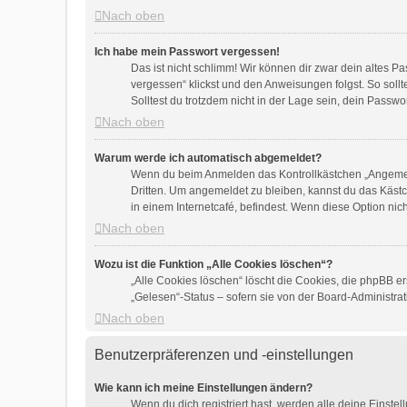
Nach oben
Ich habe mein Passwort vergessen!
Das ist nicht schlimm! Wir können dir zwar dein altes P
vergessen“ klickst und den Anweisungen folgst. So soll
Solltest du trotzdem nicht in der Lage sein, dein Passw
Nach oben
Warum werde ich automatisch abgemeldet?
Wenn du beim Anmelden das Kontrollkästchen „Angemelde
Dritten. Um angemeldet zu bleiben, kannst du das Käst
in einem Internetcafé, befindest. Wenn diese Option nic
Nach oben
Wozu ist die Funktion „Alle Cookies löschen“?
„Alle Cookies löschen“ löscht die Cookies, die phpBB e
„Gelesen“-Status – sofern sie von der Board-Administra
Nach oben
Benutzerpräferenzen und -einstellungen
Wie kann ich meine Einstellungen ändern?
Wenn du dich registriert hast, werden alle deine Einst