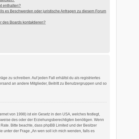
twickelt?
ht enthalten?
alls es Beschwerden oder juristische Anfragen zu diesem Forum
or des Boards kontaktieren?
ge zu schreiben. Auf jeden Fall erhältst du als registriertes
Versand an andere Mitglieder, Beitritt zu Benutzergruppen und so
rnet von 1998) ist ein Gesetz in den USA, welches festlegt,
gsweise des oder der Erziehungsberechtigten benötigen. Wenn
 zu Rate. Bitte beachte, dass phpBB Limited und der Besitzer
e unter der Frage „An wen soll ich mich wenden, falls es