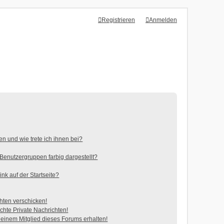
Registrieren
Anmelden
n und wie trete ich ihnen bei?
enutzergruppen farbig dargestellt?
nk auf der Startseite?
hten verschicken!
hte Private Nachrichten!
einem Mitglied dieses Forums erhalten!