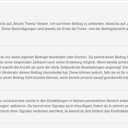
u auf „Neues Thema“ klicken. Um auf einen Beitrag zu antworten, musst du auf „An
t. Deine Berechtigungen sind jeweils am Ende der Foren- und der Beitragsansicht auf
t du nur deine eigenen Beiträge bearbeiten oder löschen. Du kannst einen Beitrag
r für einen begrenzten Zeitraum nach seiner Erstellung möglich. Wenn bereits jemand
 sowohl die Anzahl als auch der letzte Zeitpunkt der Bearbeitungen angezeigt. Di
 Moderator deinen Beitrag überarbeitet hat. Diese können jedoch, falls sie es für n
er einen Beitrag nicht löschen können, wenn bereits jemand darauf geantwortet hat
 zunächst eine solche in den Einstellungen in deinem persönlichen Bereich entwer
ängen“ aktivieren. Du kannst eine Signatur auch hinzufügen, indem du in deinem
ennoch ohne Signatur verfassen möchtest, so kannst du dort einfach das Kontrollkä