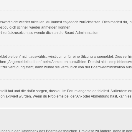
asswort nicht wieder mitteilen, du kannst es jedoch zurücksetzen. Dies machst du,
test du dich schnell wieder anmelden können.
ort zurückzusetzen, so wende dich an die Board-Administration.
t bleiben“ nicht auswählst, wirst du nur für eine Sitzung angemeldet. Dies verh
chen „Angemeldet bleiben“ beim Anmelden auswählen. Dies ist nicht empfehlenswer
ht zur Verfügung steht, dann wurde sie vermutlich von der Board-Administration aus
rstellt hat und die dafür sorgen, dass du im Forum angemeldet bleibst. Außerdem 
tion aktiviert wurden. Wenn du Probleme bei der An- oder Abmeldung hast, kann es 
ellungen in der Datenbank des Boards gespeichert. Um diese zu ändern, gehe in den