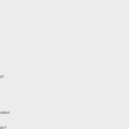
lt?
alten!
eder?