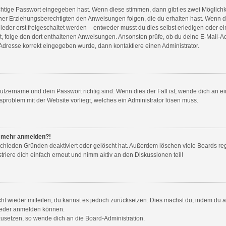
ichtige Passwort eingegeben hast. Wenn diese stimmen, dann gibt es zwei Möglic
iner Erziehungsberechtigten den Anweisungen folgen, die du erhalten hast. Wenn dies
er erst freigeschaltet werden – entweder musst du dies selbst erledigen oder ein A
hast, folge den dort enthaltenen Anweisungen. Ansonsten prüfe, ob du deine E-Mail
l-Adresse korrekt eingegeben wurde, dann kontaktiere einen Administrator.
utzername und dein Passwort richtig sind. Wenn dies der Fall ist, wende dich an e
nsproblem mit der Website vorliegt, welches ein Administrator lösen muss.
ht mehr anmelden?!
schieden Gründen deaktiviert oder gelöscht hat. Außerdem löschen viele Boards reg
iere dich einfach erneut und nimm aktiv an den Diskussionen teil!
icht wieder mitteilen, du kannst es jedoch zurücksetzen. Dies machst du, indem du
 wieder anmelden können.
kzusetzen, so wende dich an die Board-Administration.