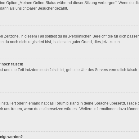
eine Option „Meinen Online-Status während dieser Sitzung verbergen“. Wenn du die
dann als unsichtbarer Besucher gezählt.
 Zeitzone. In diesem Fall solltest du im „Persönlichen Bereich“ die für dich passend
 noch nicht registriert bist, ist dies ein guter Grund, dies jetzt zu tun.
r noch falsch!
hast und die Zeit trotzdem noch falsch ist, geht die Uhr des Servers vermutlich fals
installiert oder niemand hat das Forum bislang in deine Sprache übersetzt. Frage 
den wir uns freuen, wenn du es übersetzen würdest. Weitere Informationen dazu könn
zeigt werden?