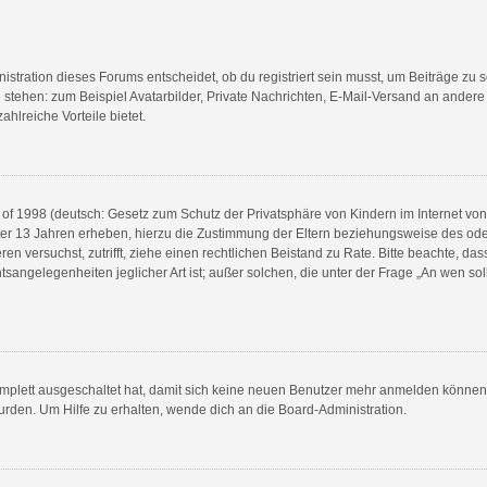
tration dieses Forums entscheidet, ob du registriert sein musst, um Beiträge zu schr
g stehen: zum Beispiel Avatarbilder, Private Nachrichten, E-Mail-Versand an andere 
ahlreiche Vorteile bietet.
of 1998 (deutsch: Gesetz zum Schutz der Privatsphäre von Kindern im Internet von 
ter 13 Jahren erheben, hierzu die Zustimmung der Eltern beziehungsweise des ode
rieren versuchst, zutrifft, ziehe einen rechtlichen Beistand zu Rate. Bitte beachte, 
tsangelegenheiten jeglicher Art ist; außer solchen, die unter der Frage „An wen sol
komplett ausgeschaltet hat, damit sich keine neuen Benutzer mehr anmelden können
urden. Um Hilfe zu erhalten, wende dich an die Board-Administration.