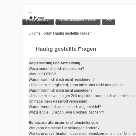
Home
Wieso der e.V.?
Vereinsmitglied werden
FAQ
Forum
Wieso der e.V.?
Home
Forum
Häufig gestellte Fragen
Vereinsmitglied werden
FAQ
Anmelden
Häufig gestellte Fragen
Registrieren
Registrierung und Anmeldung
Wozu muss ich mich registrieren?
Was ist COPPA?
Warum kann ich mich nicht registrieren?
Ich habe mich registriert, kann mich aber nicht anmelden!
Warum kann ich mich nicht anmelden?
Ich habe mich vor einiger Zeit registriert, kann mich aber nicht 
Ich habe mein Passwort vergessen!
Warum werde ich automatisch abgemeldet?
Wozu ist die Funktion „Alle Cookies löschen“?
Benutzerpräferenzen und -einstellungen
Wie kann ich meine Einstellungen ändern?
Wie kann ich verhindern, dass mein Benutzername in der Online-