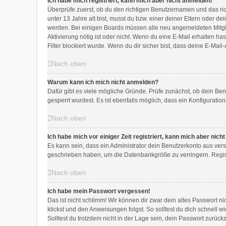
Ich habe mich registriert, kann mich aber nicht anmelden!
Überprüfe zuerst, ob du den richtigen Benutzernamen und das r
unter 13 Jahre alt bist, musst du bzw. einer deiner Eltern oder de
werden. Bei einigen Boards müssen alle neu angemeldeten Mitglied
Aktivierung nötig ist oder nicht. Wenn du eine E-Mail erhalten 
Filter blockiert wurde. Wenn du dir sicher bist, dass deine E-Mai
Nach oben
Warum kann ich mich nicht anmelden?
Dafür gibt es viele mögliche Gründe. Prüfe zunächst, ob dein Ben
gesperrt wurdest. Es ist ebenfalls möglich, dass ein Konfiguratio
Nach oben
Ich habe mich vor einiger Zeit registriert, kann mich aber nic
Es kann sein, dass ein Administrator dein Benutzerkonto aus ver
geschrieben haben, um die Datenbankgröße zu verringern. Registr
Nach oben
Ich habe mein Passwort vergessen!
Das ist nicht schlimm! Wir können dir zwar dein altes Passwort n
klickst und den Anweisungen folgst. So solltest du dich schnell
Solltest du trotzdem nicht in der Lage sein, dein Passwort zurüc