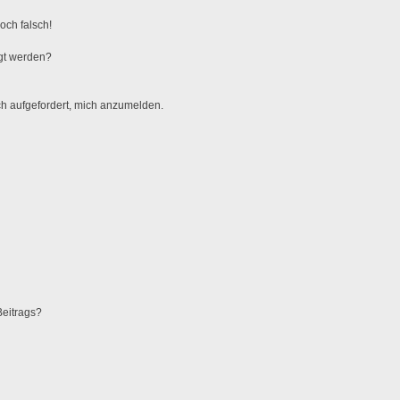
och falsch!
gt werden?
ch aufgefordert, mich anzumelden.
Beitrags?