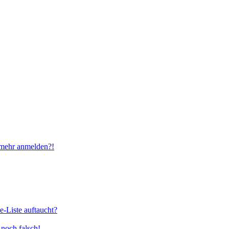
t mehr anmelden?!
e-Liste auftaucht?
 noch falsch!