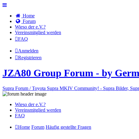
Home
Forum
Wieso der e.V.?
Vereinsmitglied werden
FAQ
Anmelden
Registrieren
JZA80 Group Forum - by Germ
Supra Forum / Toyota Supra MKIV Community! - Supra Bilder, Supr
Wieso der e.V.?
Vereinsmitglied werden
FAQ
Home
Forum
Häufig gestellte Fragen