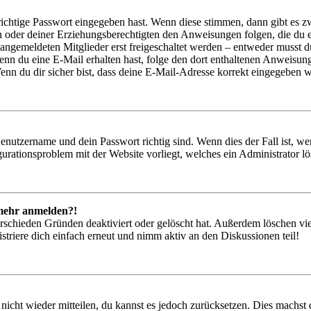
richtige Passwort eingegeben hast. Wenn diese stimmen, dann gibt es
ern oder deiner Erziehungsberechtigten den Anweisungen folgen, die du e
 angemeldeten Mitglieder erst freigeschaltet werden – entweder musst du
. Wenn du eine E-Mail erhalten hast, folge den dort enthaltenen Anweis
nn du dir sicher bist, dass deine E-Mail-Adresse korrekt eingegeben w
Benutzername und dein Passwort richtig sind. Wenn dies der Fall ist, w
igurationsproblem mit der Website vorliegt, welches ein Administrator l
t mehr anmelden?!
rschieden Gründen deaktiviert oder gelöscht hat. Außerdem löschen vie
triere dich einfach erneut und nimm aktiv an den Diskussionen teil!
 nicht wieder mitteilen, du kannst es jedoch zurücksetzen. Dies machs