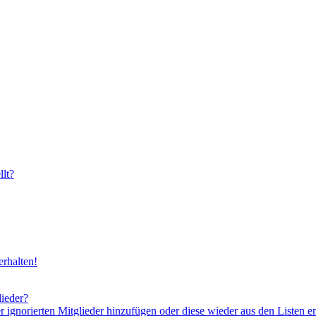
lt?
rhalten!
lieder?
er ignorierten Mitglieder hinzufügen oder diese wieder aus den Listen e