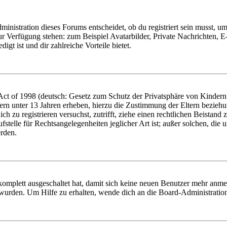
istration dieses Forums entscheidet, ob du registriert sein musst, um Be
zur Verfügung stehen: zum Beispiel Avatarbilder, Private Nachrichten, 
igt ist und dir zahlreiche Vorteile bietet.
t of 1998 (deutsch: Gesetz zum Schutz der Privatsphäre von Kindern i
ern unter 13 Jahren erheben, hierzu die Zustimmung der Eltern bezieh
dich zu registrieren versuchst, zutrifft, ziehe einen rechtlichen Beista
stelle für Rechtsangelegenheiten jeglicher Art ist; außer solchen, die
erden.
 komplett ausgeschaltet hat, damit sich keine neuen Benutzer mehr anm
 wurden. Um Hilfe zu erhalten, wende dich an die Board-Administratio