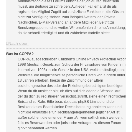
Administration dieses Forums entscheidet, ob du registriert sein
musst, um Beiträge zu schreiben. Auf jeden Fall erhältst du als
registriertes Mitglied Zugriff auf zusätzliche Funktionen, die Gästen
nicht zur Verfügung stehen: zum Beispiel Avatarbilder, Private
Nachrichten, E-Mail-Versand an andere Mitglieder, Beitritt zu
Benutzergruppen und so weiter. Wir empfehlen dir eine Anmeldung,
da sie schnell erledigt ist und dir zahlreiche Vorteile bietet.
Nach oben
Was ist COPPA?
COPPA, ausgeschrieben Children’s Online Privacy Protection Act of
1998 (deutsch: Gesetz zum Schutz der Privatsphäre von Kindern im
Internet von 1998) ist ein Gesetz in den USA, welches festlegt, dass
Websites, die möglicherweise persönliche Daten von Kindern unter
13 Jahren erheben, hierzu die Zustimmung der Eltern
beziehungsweise des oder der Erziehungsberechtigten benötigen.
Wenn du dir unsicher bist, ob dies auf dich oder die Website, auf
der du dich zu registrieren versuchst, zutrifft, ziehe einen rechtlichen
Beistand zu Rate. Bitte beachte, dass phpBB Limited und der
Besitzer dieses Boards keine Rechtsberatung anbieten kann und
nicht die Anlaufstelle für Rechtsangelegenheiten jeglicher Art ist;
außer solchen, die unter der Frage „An wen soll ich mich wenden,
falls es Beschwerden oder juristische Anfragen zu diesem Forum
gibt?“ behandelt werden.