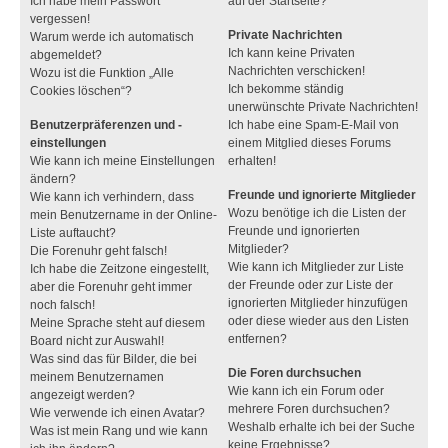
Ich habe mein Passwort
auf der Startseite?
vergessen!
Private Nachrichten
Warum werde ich automatisch
Ich kann keine Privaten
abgemeldet?
Nachrichten verschicken!
Wozu ist die Funktion „Alle
Ich bekomme ständig
Cookies löschen“?
unerwünschte Private Nachrichten!
Benutzerpräferenzen und -
Ich habe eine Spam-E-Mail von
einstellungen
einem Mitglied dieses Forums
Wie kann ich meine Einstellungen
erhalten!
ändern?
Freunde und ignorierte Mitglieder
Wie kann ich verhindern, dass
Wozu benötige ich die Listen der
mein Benutzername in der Online-
Freunde und ignorierten
Liste auftaucht?
Mitglieder?
Die Forenuhr geht falsch!
Wie kann ich Mitglieder zur Liste
Ich habe die Zeitzone eingestellt,
der Freunde oder zur Liste der
aber die Forenuhr geht immer
ignorierten Mitglieder hinzufügen
noch falsch!
oder diese wieder aus den Listen
Meine Sprache steht auf diesem
entfernen?
Board nicht zur Auswahl!
Was sind das für Bilder, die bei
Die Foren durchsuchen
meinem Benutzernamen
Wie kann ich ein Forum oder
angezeigt werden?
mehrere Foren durchsuchen?
Wie verwende ich einen Avatar?
Weshalb erhalte ich bei der Suche
Was ist mein Rang und wie kann
keine Ergebnisse?