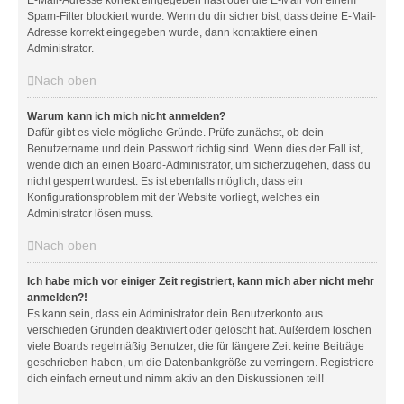
E-Mail-Adresse korrekt eingegeben hast oder die E-Mail von einem
Spam-Filter blockiert wurde. Wenn du dir sicher bist, dass deine E-Mail-
Adresse korrekt eingegeben wurde, dann kontaktiere einen
Administrator.
Nach oben
Warum kann ich mich nicht anmelden?
Dafür gibt es viele mögliche Gründe. Prüfe zunächst, ob dein
Benutzername und dein Passwort richtig sind. Wenn dies der Fall ist,
wende dich an einen Board-Administrator, um sicherzugehen, dass du
nicht gesperrt wurdest. Es ist ebenfalls möglich, dass ein
Konfigurationsproblem mit der Website vorliegt, welches ein
Administrator lösen muss.
Nach oben
Ich habe mich vor einiger Zeit registriert, kann mich aber nicht mehr
anmelden?!
Es kann sein, dass ein Administrator dein Benutzerkonto aus
verschieden Gründen deaktiviert oder gelöscht hat. Außerdem löschen
viele Boards regelmäßig Benutzer, die für längere Zeit keine Beiträge
geschrieben haben, um die Datenbankgröße zu verringern. Registriere
dich einfach erneut und nimm aktiv an den Diskussionen teil!