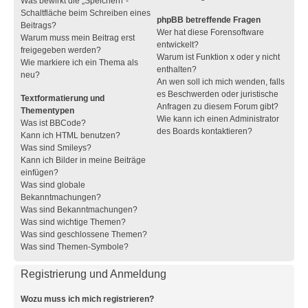
Was bewirkt die „Speichern“-
Schaltfläche beim Schreiben eines
phpBB betreffende Fragen
Beitrags?
Wer hat diese Forensoftware
Warum muss mein Beitrag erst
entwickelt?
freigegeben werden?
Warum ist Funktion x oder y nicht
Wie markiere ich ein Thema als
enthalten?
neu?
An wen soll ich mich wenden, falls
es Beschwerden oder juristische
Textformatierung und
Anfragen zu diesem Forum gibt?
Thementypen
Wie kann ich einen Administrator
Was ist BBCode?
des Boards kontaktieren?
Kann ich HTML benutzen?
Was sind Smileys?
Kann ich Bilder in meine Beiträge
einfügen?
Was sind globale
Bekanntmachungen?
Was sind Bekanntmachungen?
Was sind wichtige Themen?
Was sind geschlossene Themen?
Was sind Themen-Symbole?
Registrierung und Anmeldung
Wozu muss ich mich registrieren?