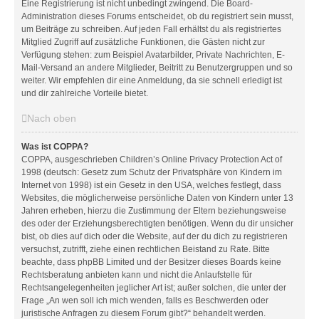
Eine Registrierung ist nicht unbedingt zwingend. Die Board-
Administration dieses Forums entscheidet, ob du registriert sein musst,
um Beiträge zu schreiben. Auf jeden Fall erhältst du als registriertes
Mitglied Zugriff auf zusätzliche Funktionen, die Gästen nicht zur
Verfügung stehen: zum Beispiel Avatarbilder, Private Nachrichten, E-
Mail-Versand an andere Mitglieder, Beitritt zu Benutzergruppen und so
weiter. Wir empfehlen dir eine Anmeldung, da sie schnell erledigt ist
und dir zahlreiche Vorteile bietet.
Nach oben
Was ist COPPA?
COPPA, ausgeschrieben Children’s Online Privacy Protection Act of
1998 (deutsch: Gesetz zum Schutz der Privatsphäre von Kindern im
Internet von 1998) ist ein Gesetz in den USA, welches festlegt, dass
Websites, die möglicherweise persönliche Daten von Kindern unter 13
Jahren erheben, hierzu die Zustimmung der Eltern beziehungsweise
des oder der Erziehungsberechtigten benötigen. Wenn du dir unsicher
bist, ob dies auf dich oder die Website, auf der du dich zu registrieren
versuchst, zutrifft, ziehe einen rechtlichen Beistand zu Rate. Bitte
beachte, dass phpBB Limited und der Besitzer dieses Boards keine
Rechtsberatung anbieten kann und nicht die Anlaufstelle für
Rechtsangelegenheiten jeglicher Art ist; außer solchen, die unter der
Frage „An wen soll ich mich wenden, falls es Beschwerden oder
juristische Anfragen zu diesem Forum gibt?“ behandelt werden.