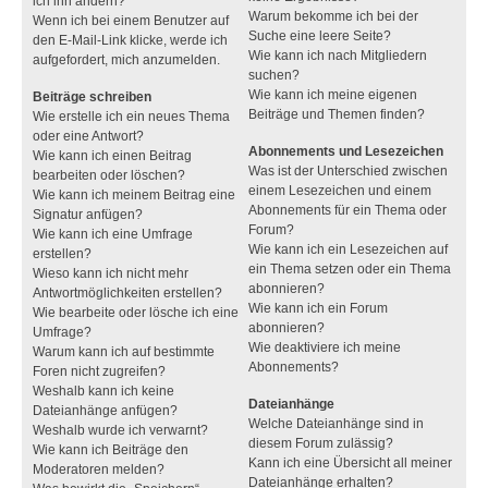
ich ihn ändern?
Warum bekomme ich bei der
Wenn ich bei einem Benutzer auf
Suche eine leere Seite?
den E-Mail-Link klicke, werde ich
Wie kann ich nach Mitgliedern
aufgefordert, mich anzumelden.
suchen?
Wie kann ich meine eigenen
Beiträge schreiben
Beiträge und Themen finden?
Wie erstelle ich ein neues Thema
oder eine Antwort?
Abonnements und Lesezeichen
Wie kann ich einen Beitrag
Was ist der Unterschied zwischen
bearbeiten oder löschen?
einem Lesezeichen und einem
Wie kann ich meinem Beitrag eine
Abonnements für ein Thema oder
Signatur anfügen?
Forum?
Wie kann ich eine Umfrage
Wie kann ich ein Lesezeichen auf
erstellen?
ein Thema setzen oder ein Thema
Wieso kann ich nicht mehr
abonnieren?
Antwortmöglichkeiten erstellen?
Wie kann ich ein Forum
Wie bearbeite oder lösche ich eine
abonnieren?
Umfrage?
Wie deaktiviere ich meine
Warum kann ich auf bestimmte
Abonnements?
Foren nicht zugreifen?
Weshalb kann ich keine
Dateianhänge
Dateianhänge anfügen?
Welche Dateianhänge sind in
Weshalb wurde ich verwarnt?
diesem Forum zulässig?
Wie kann ich Beiträge den
Kann ich eine Übersicht all meiner
Moderatoren melden?
Dateianhänge erhalten?