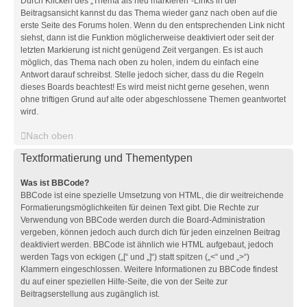
Durch Klicken des „Thema als neu markieren“-Links in der
Beitragsansicht kannst du das Thema wieder ganz nach oben auf die
erste Seite des Forums holen. Wenn du den entsprechenden Link nicht
siehst, dann ist die Funktion möglicherweise deaktiviert oder seit der
letzten Markierung ist nicht genügend Zeit vergangen. Es ist auch
möglich, das Thema nach oben zu holen, indem du einfach eine
Antwort darauf schreibst. Stelle jedoch sicher, dass du die Regeln
dieses Boards beachtest! Es wird meist nicht gerne gesehen, wenn
ohne triftigen Grund auf alte oder abgeschlossene Themen geantwortet
wird.
Nach oben
Textformatierung und Thementypen
Was ist BBCode?
BBCode ist eine spezielle Umsetzung von HTML, die dir weitreichende
Formatierungsmöglichkeiten für deinen Text gibt. Die Rechte zur
Verwendung von BBCode werden durch die Board-Administration
vergeben, können jedoch auch durch dich für jeden einzelnen Beitrag
deaktiviert werden. BBCode ist ähnlich wie HTML aufgebaut, jedoch
werden Tags von eckigen („[“ und „]“) statt spitzen („<“ und „>“)
Klammern eingeschlossen. Weitere Informationen zu BBCode findest
du auf einer speziellen Hilfe-Seite, die von der Seite zur
Beitragserstellung aus zugänglich ist.