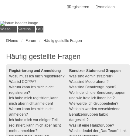
Registrieren
Anmelden
Wieso der e.V.?
Vereinsmitglied werden
FAQ
Home
Forum
Häufig gestellte Fragen
Häufig gestellte Fragen
Registrierung und Anmeldung
Benutzer-Stufen und Gruppen
Wozu muss ich mich registrieren?
Was sind Administratoren?
Was ist COPPA?
Was sind Moderatoren?
Warum kann ich mich nicht
Was sind Benutzergruppen?
registrieren?
Wo finde ich die Benutzergruppen
Ich habe mich registriert, kann
und wie trete ich ihnen bei?
mich aber nicht anmelden!
Wie werde ich Gruppenleiter?
Warum kann ich mich nicht
Weshalb werden verschiedene
anmelden?
Benutzergruppen farbig
Ich habe mich vor einiger Zeit
dargestellt?
registriert, kann mich aber nicht
Was ist eine Hauptgruppe?
mehr anmelden?!
Was bedeutet der „Das Team“-Link