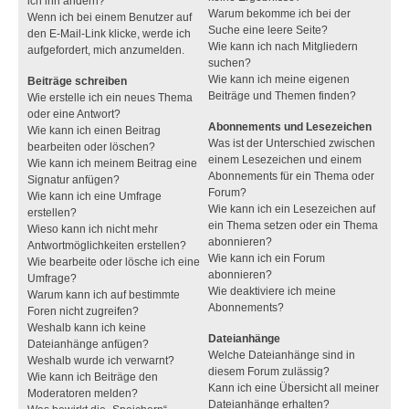
ich ihn ändern?
Warum bekomme ich bei der
Wenn ich bei einem Benutzer auf
Suche eine leere Seite?
den E-Mail-Link klicke, werde ich
Wie kann ich nach Mitgliedern
aufgefordert, mich anzumelden.
suchen?
Wie kann ich meine eigenen
Beiträge schreiben
Beiträge und Themen finden?
Wie erstelle ich ein neues Thema
oder eine Antwort?
Abonnements und Lesezeichen
Wie kann ich einen Beitrag
Was ist der Unterschied zwischen
bearbeiten oder löschen?
einem Lesezeichen und einem
Wie kann ich meinem Beitrag eine
Abonnements für ein Thema oder
Signatur anfügen?
Forum?
Wie kann ich eine Umfrage
Wie kann ich ein Lesezeichen auf
erstellen?
ein Thema setzen oder ein Thema
Wieso kann ich nicht mehr
abonnieren?
Antwortmöglichkeiten erstellen?
Wie kann ich ein Forum
Wie bearbeite oder lösche ich eine
abonnieren?
Umfrage?
Wie deaktiviere ich meine
Warum kann ich auf bestimmte
Abonnements?
Foren nicht zugreifen?
Weshalb kann ich keine
Dateianhänge
Dateianhänge anfügen?
Welche Dateianhänge sind in
Weshalb wurde ich verwarnt?
diesem Forum zulässig?
Wie kann ich Beiträge den
Kann ich eine Übersicht all meiner
Moderatoren melden?
Dateianhänge erhalten?