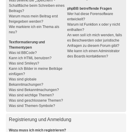
Was bewirkt die „Speichern“-
Schaltfläche beim Schreiben eines
phpBB betreffende Fragen
Beitrags?
Wer hat diese Forensoftware
Warum muss mein Beitrag erst
entwickelt?
freigegeben werden?
Warum ist Funktion x oder y nicht
Wie markiere ich ein Thema als
enthalten?
neu?
An wen soll ich mich wenden, falls
es Beschwerden oder juristische
Textformatierung und
Anfragen zu diesem Forum gibt?
Thementypen
Wie kann ich einen Administrator
Was ist BBCode?
des Boards kontaktieren?
Kann ich HTML benutzen?
Was sind Smileys?
Kann ich Bilder in meine Beiträge
einfügen?
Was sind globale
Bekanntmachungen?
Was sind Bekanntmachungen?
Was sind wichtige Themen?
Was sind geschlossene Themen?
Was sind Themen-Symbole?
Registrierung und Anmeldung
Wozu muss ich mich registrieren?