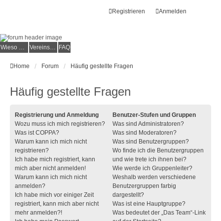
Registrieren
Anmelden
Wieso der e.V.?
Vereinsmitglied werden
FAQ
Home
Forum
Häufig gestellte Fragen
Häufig gestellte Fragen
Registrierung und Anmeldung
Benutzer-Stufen und Gruppen
Wozu muss ich mich registrieren?
Was sind Administratoren?
Was ist COPPA?
Was sind Moderatoren?
Warum kann ich mich nicht
Was sind Benutzergruppen?
registrieren?
Wo finde ich die Benutzergruppen
Ich habe mich registriert, kann
und wie trete ich ihnen bei?
mich aber nicht anmelden!
Wie werde ich Gruppenleiter?
Warum kann ich mich nicht
Weshalb werden verschiedene
anmelden?
Benutzergruppen farbig
Ich habe mich vor einiger Zeit
dargestellt?
registriert, kann mich aber nicht
Was ist eine Hauptgruppe?
mehr anmelden?!
Was bedeutet der „Das Team“-Link