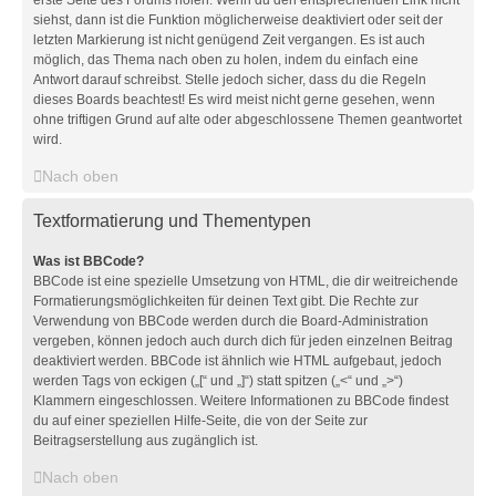
erste Seite des Forums holen. Wenn du den entsprechenden Link nicht
siehst, dann ist die Funktion möglicherweise deaktiviert oder seit der
letzten Markierung ist nicht genügend Zeit vergangen. Es ist auch
möglich, das Thema nach oben zu holen, indem du einfach eine
Antwort darauf schreibst. Stelle jedoch sicher, dass du die Regeln
dieses Boards beachtest! Es wird meist nicht gerne gesehen, wenn
ohne triftigen Grund auf alte oder abgeschlossene Themen geantwortet
wird.
Nach oben
Textformatierung und Thementypen
Was ist BBCode?
BBCode ist eine spezielle Umsetzung von HTML, die dir weitreichende
Formatierungsmöglichkeiten für deinen Text gibt. Die Rechte zur
Verwendung von BBCode werden durch die Board-Administration
vergeben, können jedoch auch durch dich für jeden einzelnen Beitrag
deaktiviert werden. BBCode ist ähnlich wie HTML aufgebaut, jedoch
werden Tags von eckigen („[“ und „]“) statt spitzen („<“ und „>“)
Klammern eingeschlossen. Weitere Informationen zu BBCode findest
du auf einer speziellen Hilfe-Seite, die von der Seite zur
Beitragserstellung aus zugänglich ist.
Nach oben