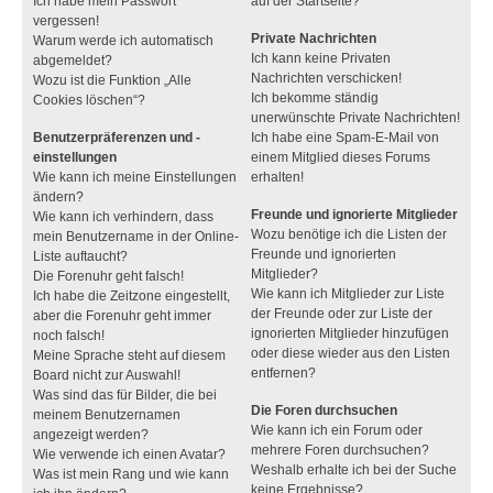
Ich habe mein Passwort
auf der Startseite?
vergessen!
Private Nachrichten
Warum werde ich automatisch
Ich kann keine Privaten
abgemeldet?
Nachrichten verschicken!
Wozu ist die Funktion „Alle
Ich bekomme ständig
Cookies löschen“?
unerwünschte Private Nachrichten!
Benutzerpräferenzen und -
Ich habe eine Spam-E-Mail von
einstellungen
einem Mitglied dieses Forums
Wie kann ich meine Einstellungen
erhalten!
ändern?
Freunde und ignorierte Mitglieder
Wie kann ich verhindern, dass
Wozu benötige ich die Listen der
mein Benutzername in der Online-
Freunde und ignorierten
Liste auftaucht?
Mitglieder?
Die Forenuhr geht falsch!
Wie kann ich Mitglieder zur Liste
Ich habe die Zeitzone eingestellt,
der Freunde oder zur Liste der
aber die Forenuhr geht immer
ignorierten Mitglieder hinzufügen
noch falsch!
oder diese wieder aus den Listen
Meine Sprache steht auf diesem
entfernen?
Board nicht zur Auswahl!
Was sind das für Bilder, die bei
Die Foren durchsuchen
meinem Benutzernamen
Wie kann ich ein Forum oder
angezeigt werden?
mehrere Foren durchsuchen?
Wie verwende ich einen Avatar?
Weshalb erhalte ich bei der Suche
Was ist mein Rang und wie kann
keine Ergebnisse?