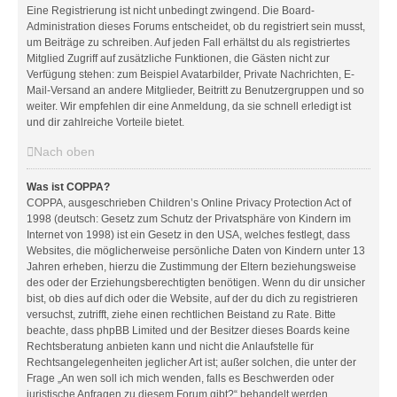
Eine Registrierung ist nicht unbedingt zwingend. Die Board-
Administration dieses Forums entscheidet, ob du registriert sein musst,
um Beiträge zu schreiben. Auf jeden Fall erhältst du als registriertes
Mitglied Zugriff auf zusätzliche Funktionen, die Gästen nicht zur
Verfügung stehen: zum Beispiel Avatarbilder, Private Nachrichten, E-
Mail-Versand an andere Mitglieder, Beitritt zu Benutzergruppen und so
weiter. Wir empfehlen dir eine Anmeldung, da sie schnell erledigt ist
und dir zahlreiche Vorteile bietet.
Nach oben
Was ist COPPA?
COPPA, ausgeschrieben Children’s Online Privacy Protection Act of
1998 (deutsch: Gesetz zum Schutz der Privatsphäre von Kindern im
Internet von 1998) ist ein Gesetz in den USA, welches festlegt, dass
Websites, die möglicherweise persönliche Daten von Kindern unter 13
Jahren erheben, hierzu die Zustimmung der Eltern beziehungsweise
des oder der Erziehungsberechtigten benötigen. Wenn du dir unsicher
bist, ob dies auf dich oder die Website, auf der du dich zu registrieren
versuchst, zutrifft, ziehe einen rechtlichen Beistand zu Rate. Bitte
beachte, dass phpBB Limited und der Besitzer dieses Boards keine
Rechtsberatung anbieten kann und nicht die Anlaufstelle für
Rechtsangelegenheiten jeglicher Art ist; außer solchen, die unter der
Frage „An wen soll ich mich wenden, falls es Beschwerden oder
juristische Anfragen zu diesem Forum gibt?“ behandelt werden.