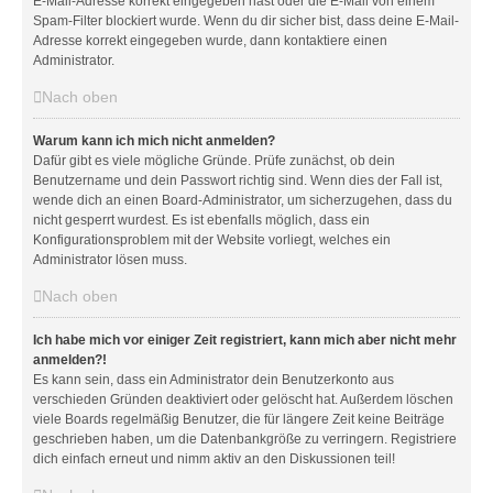
E-Mail-Adresse korrekt eingegeben hast oder die E-Mail von einem
Spam-Filter blockiert wurde. Wenn du dir sicher bist, dass deine E-Mail-
Adresse korrekt eingegeben wurde, dann kontaktiere einen
Administrator.
Nach oben
Warum kann ich mich nicht anmelden?
Dafür gibt es viele mögliche Gründe. Prüfe zunächst, ob dein
Benutzername und dein Passwort richtig sind. Wenn dies der Fall ist,
wende dich an einen Board-Administrator, um sicherzugehen, dass du
nicht gesperrt wurdest. Es ist ebenfalls möglich, dass ein
Konfigurationsproblem mit der Website vorliegt, welches ein
Administrator lösen muss.
Nach oben
Ich habe mich vor einiger Zeit registriert, kann mich aber nicht mehr
anmelden?!
Es kann sein, dass ein Administrator dein Benutzerkonto aus
verschieden Gründen deaktiviert oder gelöscht hat. Außerdem löschen
viele Boards regelmäßig Benutzer, die für längere Zeit keine Beiträge
geschrieben haben, um die Datenbankgröße zu verringern. Registriere
dich einfach erneut und nimm aktiv an den Diskussionen teil!