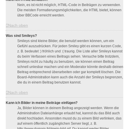
Nein, es ist nicht möglich, HTML-Code in Beiträgen zu verwenden.
Die meisten Formatierungsmöglichkeiten, die HTML bietet, können
über BBCode erreicht werden.
Nach oben
Was sind Smileys?
Smileys sind kleine Bilder, die benutzt werden können, um ein
Gefühl auszudrücken. Für jeden Smiley gibt es einen kurzen Code,
z. B. bedeutet :) fröhlich und :( traurig. Die Liste aller Smileys kannst
du beim Verfassen eines Beitrags sehen. Versuche bitte trotzdem,
Smileys nicht zu häufig zu benutzen, sie können einen Beitrag
schnell unlesbar machen und ein Moderator könnte deshalb deinen
Beitrag entsprechend überarbeiten oder gar komplett löschen. Die
Board-Administration kann auch die Anzahl der Smileys begrenzen,
die du in einem Beitrag benutzen kannst.
Nach oben
Kann ich Bilder in meine Beiträge einfügen?
Ja, Bilder können in deinem Beitrag angezeigt werden. Wenn die
Administration Dateianhänge erlaubt hat, kannst du das Bild auch
direkt hochladen. Ansonsten musst du zu einem Bild verlinken, das
auf einem öffentlich zugänglichen Server liegt, z. B.
http://www.domain.tld/mein-bild.gif. Du kannst weder Bilder