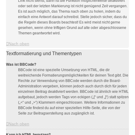
Link nicht siehst, dann ist die Funktion möglicherweise deaktiviert
oder seit der letzten Markierung ist nicht genügend Zeit vergangen.
Es ist auch möglich, das Thema nach oben zu holen, indem du
einfach eine Antwort darauf schreibst. Stelle jedoch sicher, dass du
die Regeln dieses Boards beachtest! Es wird meist nicht gerne
gesehen, wenn ohne triftigen Grund auf alte oder abgeschlossene
Themen geantwortet wird.
Nach oben
Textformatierung und Thementypen
Was ist BBCode?
BBCode ist eine spezielle Umsetzung von HTML, die dir
weitreichende Formatierungsmöglichkeiten für deinen Text gibt. Die
Rechte zur Verwendung von BBCode werden durch die Board-
Administration vergeben, können jedoch auch durch dich für jeden
einzelnen Beitrag deaktiviert werden. BBCode ist ähnlich wie HTML
aufgebaut, jedoch werden Tags von eckigen („[“ und „]“) statt spitzen
(„<“ und „>“) Klammern eingeschlossen. Weitere Informationen zu
BBCode findest du auf einer speziellen Hilfe-Seite, die von der
Seite zur Beitragserstellung aus zugänglich ist.
Nach oben
Kann ich HTML benutzen?