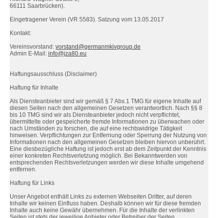
66111 Saarbrücken).
Eingetragener Verein (VR 5583). Satzung vom 13.05.2017
Kontakt:
Vereinsvorstand:
vorstand@germanmkivgroup.de
Admin E-Mail:
info@jza80.eu
Haftungsausschluss (Disclaimer)
Haftung für Inhalte
Als Diensteanbieter sind wir gemäß § 7 Abs.1 TMG für eigene Inhalte auf
diesen Seiten nach den allgemeinen Gesetzen verantwortlich. Nach §§ 8
bis 10 TMG sind wir als Diensteanbieter jedoch nicht verpflichtet,
übermittelte oder gespeicherte fremde Informationen zu überwachen oder
nach Umständen zu forschen, die auf eine rechtswidrige Tätigkeit
hinweisen. Verpflichtungen zur Entfernung oder Sperrung der Nutzung von
Informationen nach den allgemeinen Gesetzen bleiben hiervon unberührt.
Eine diesbezügliche Haftung ist jedoch erst ab dem Zeitpunkt der Kenntnis
einer konkreten Rechtsverletzung möglich. Bei Bekanntwerden von
entsprechenden Rechtsverletzungen werden wir diese Inhalte umgehend
entfernen.
Haftung für Links
Unser Angebot enthält Links zu externen Webseiten Dritter, auf deren
Inhalte wir keinen Einfluss haben. Deshalb können wir für diese fremden
Inhalte auch keine Gewähr übernehmen. Für die Inhalte der verlinkten
Seiten ist stets der jeweilige Anbieter oder Betreiber der Seiten