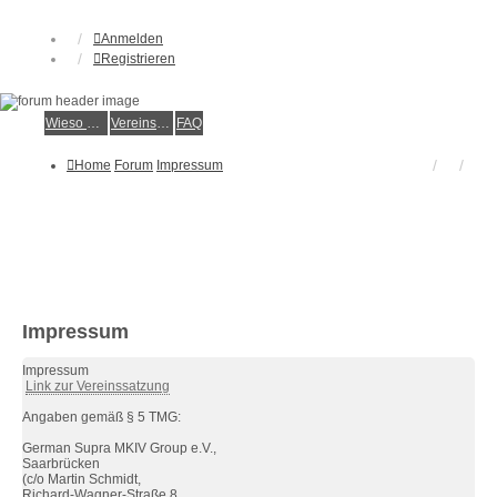
Anmelden
Registrieren
Wieso der e.V.?
Vereinsmitglied werden
FAQ
Home
Forum
Impressum
Impressum
Impressum
Link zur Vereinssatzung
Angaben gemäß § 5 TMG:
German Supra MKIV Group e.V.,
Saarbrücken
(c/o Martin Schmidt,
Richard-Wagner-Straße 8,