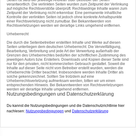
Seiten ist stets der jeweilige Anbieter oder Betreiber der Seiten
verantwortlich. Die verlinkten Seiten wurden zum Zeitpunkt der Verlinkung
auf mögliche Rechtsverstöße überprüft. Rechtswidrige Inhalte waren zum
Zeitpunkt der Verlinkung nicht erkennbar. Eine permanente inhaltliche
Kontrolle der verlinkten Seiten ist jedoch ohne konkrete Anhaltspunkte
einer Rechtsverletzung nicht zumutbar. Bei Bekanntwerden von
Rechtsverletzungen werden wir derartige Links umgehend entfernen.
Urheberrecht
Die durch die Seitenbetreiber erstellten Inhalte und Werke auf diesen
Seiten unterliegen dem deutschen Urheberrecht. Die Vervielfältigung,
Bearbeitung, Verbreitung und jede Art der Verwertung außerhalb der
Grenzen des Urheberrechtes bedürfen der schriftlichen Zustimmung des
jeweiligen Autors bzw. Erstellers. Downloads und Kopien dieser Seite sind
nur für den privaten, nicht kommerziellen Gebrauch gestattet. Soweit die
Inhalte auf dieser Seite nicht vom Betreiber erstellt wurden, werden die
Urheberrechte Dritter beachtet. Insbesondere werden Inhalte Dritter als
solche gekennzeichnet. Sollten Sie trotzdem auf eine
Urheberrechtsverletzung aufmerksam werden, bitten wir um einen
entsprechenden Hinweis. Bei Bekanntwerden von Rechtsverletzungen
werden wir derartige Inhalte umgehend entfernen.
Nutzungsbedingungen und Datenschutzerklärung
Du kannst die Nutzungsbedingungen und die Datenschutzrichtlinie hier
nachlesen:
Nutzungsbedingungen
und
Datenschutzerklärung