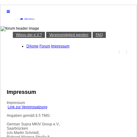
Home
Forum
Wieso der e.V.?
Vereinsmitglied werden
Wieso der e.V.?
Vereinsmitglied werden
FAQ
FAQ
Anmelden
Home
Forum
Impressum
Registrieren
Impressum
Impressum
Link zur Vereinssatzung
Angaben gemäß § 5 TMG:
German Supra MKIV Group e.V.,
Saarbrücken
(c/o Martin Schmidt,