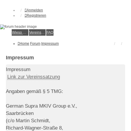
Anmelden
Registrieren
Wieso der e.V.?
Vereinsmitglied werden
FAQ
Home
Forum
Impressum
Impressum
Impressum
Link zur Vereinssatzung
Angaben gemäß § 5 TMG:
German Supra MKIV Group e.V.,
Saarbrücken
(c/o Martin Schmidt,
Richard-Wagner-Straße 8,