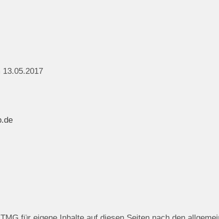
 13.05.2017
.de
 TMG für eigene Inhalte auf diesen Seiten nach den allgeme