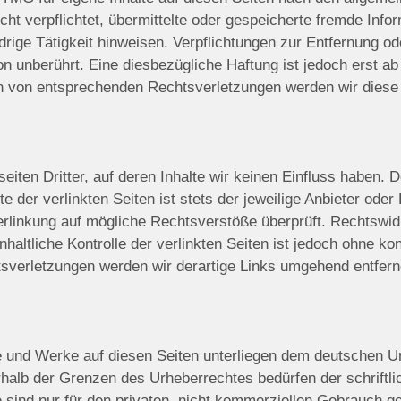
cht verpflichtet, übermittelte oder gespeicherte fremde In
drige Tätigkeit hinweisen. Verpflichtungen zur Entfernung o
n unberührt. Eine diesbezügliche Haftung ist jedoch erst ab
 von entsprechenden Rechtsverletzungen werden wir diese 
iten Dritter, auf deren Inhalte wir keinen Einfluss haben. 
der verlinkten Seiten ist stets der jeweilige Anbieter oder 
erlinkung auf mögliche Rechtsverstöße überprüft. Rechtswid
nhaltliche Kontrolle der verlinkten Seiten ist jedoch ohne k
sverletzungen werden wir derartige Links umgehend entfern
lte und Werke auf diesen Seiten unterliegen dem deutschen Ur
rhalb der Grenzen des Urheberrechtes bedürfen der schriftl
sind nur für den privaten, nicht kommerziellen Gebrauch gest