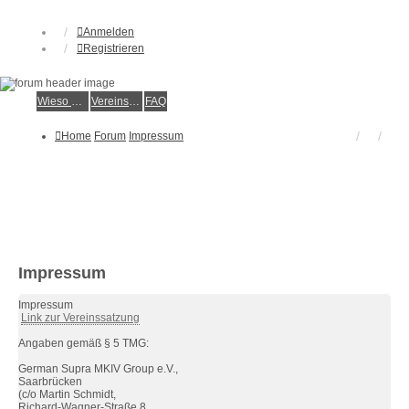
Anmelden
Registrieren
Wieso der e.V.?
Vereinsmitglied werden
FAQ
Home
Forum
Impressum
Impressum
Impressum
Link zur Vereinssatzung
Angaben gemäß § 5 TMG:
German Supra MKIV Group e.V.,
Saarbrücken
(c/o Martin Schmidt,
Richard-Wagner-Straße 8,