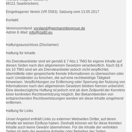
66111 Saarbrücken).
Eingetragener Verein (VR 5583). Satzung vom 13.05.2017
Kontakt:
Vereinsvorstand:
vorstand@germanmkivgroup.de
Admin E-Mail:
info@jza80.eu
Haftungsausschluss (Disclaimer)
Haftung für Inhalte
Als Diensteanbieter sind wir gemäß § 7 Abs.1 TMG für eigene Inhalte auf
diesen Seiten nach den allgemeinen Gesetzen verantwortlich. Nach §§ 8
bis 10 TMG sind wir als Diensteanbieter jedoch nicht verpflichtet,
übermittelte oder gespeicherte fremde Informationen zu überwachen oder
nach Umständen zu forschen, die auf eine rechtswidrige Tätigkeit
hinweisen. Verpflichtungen zur Entfernung oder Sperrung der Nutzung von
Informationen nach den allgemeinen Gesetzen bleiben hiervon unberührt.
Eine diesbezügliche Haftung ist jedoch erst ab dem Zeitpunkt der Kenntnis
einer konkreten Rechtsverletzung möglich. Bei Bekanntwerden von
entsprechenden Rechtsverletzungen werden wir diese Inhalte umgehend
entfernen.
Haftung für Links
Unser Angebot enthält Links zu externen Webseiten Dritter, auf deren
Inhalte wir keinen Einfluss haben. Deshalb können wir für diese fremden
Inhalte auch keine Gewähr übernehmen. Für die Inhalte der verlinkten
Seiten ist stets der jeweilige Anbieter oder Betreiber der Seiten