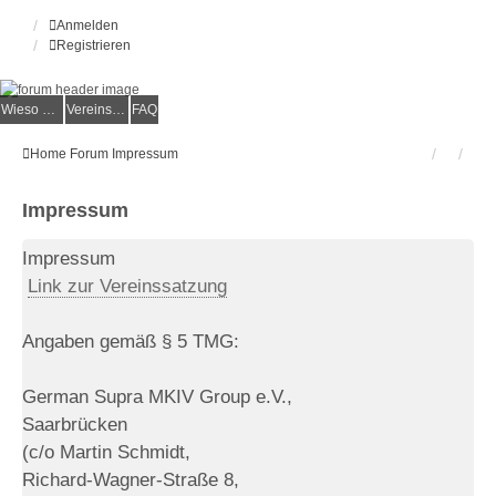
Anmelden
Registrieren
Wieso der e.V.?
Vereinsmitglied werden
FAQ
Home
Forum
Impressum
Impressum
Impressum
Link zur Vereinssatzung
Angaben gemäß § 5 TMG:
German Supra MKIV Group e.V.,
Saarbrücken
(c/o Martin Schmidt,
Richard-Wagner-Straße 8,