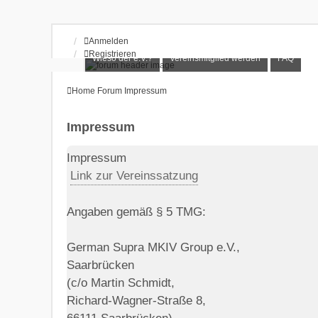
Anmelden
Registrieren
Wieso der e.V.?
Vereinsmitglied werden
FAQ
Home
Forum
Impressum
Impressum
Impressum
Link zur Vereinssatzung
Angaben gemäß § 5 TMG:
German Supra MKIV Group e.V.,
Saarbrücken
(c/o Martin Schmidt,
Richard-Wagner-Straße 8,