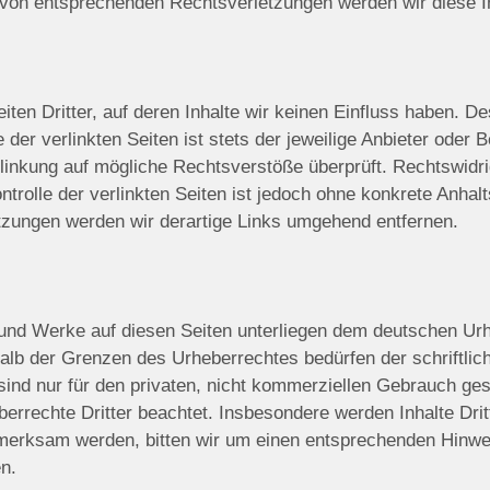
von entsprechenden Rechtsverletzungen werden wir diese I
ten Dritter, auf deren Inhalte wir keinen Einfluss haben. De
er verlinkten Seiten ist stets der jeweilige Anbieter oder Be
rlinkung auf mögliche Rechtsverstöße überprüft. Rechtswidri
ntrolle der verlinkten Seiten ist jedoch ohne konkrete Anhal
zungen werden wir derartige Links umgehend entfernen.
e und Werke auf diesen Seiten unterliegen dem deutschen Urh
halb der Grenzen des Urheberrechtes bedürfen der schriftli
ind nur für den privaten, nicht kommerziellen Gebrauch gesta
errechte Dritter beachtet. Insbesondere werden Inhalte Drit
fmerksam werden, bitten wir um einen entsprechenden Hinw
n.